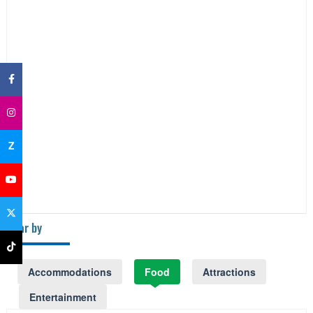
×
Z
Near by
Accommodations
Food
Attractions
Entertainment