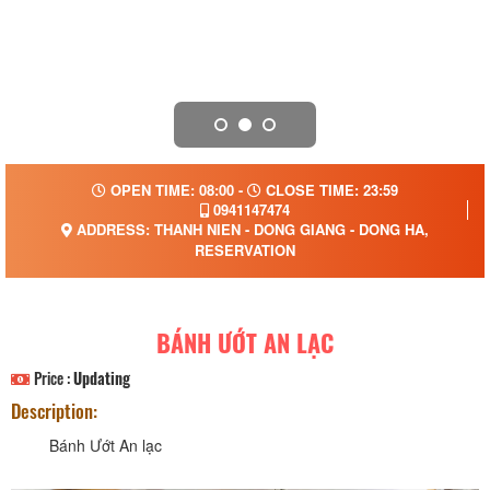
OPEN TIME: 08:00 -
CLOSE TIME: 23:59
0941147474
ADDRESS: THANH NIEN - DONG GIANG - DONG HA,
RESERVATION
BÁNH ƯỚT AN LẠC
Price :
Updating
Description:
Bánh Ướt An lạc