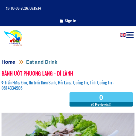
06-08-2026, 06:15:14
Sign in
Home
Eat and Drink
BÁNH ƯỚT PHƯƠNG LANG - DÌ LÀNH
Trần Hưng Đạo, thị trấn Diên Sanh, Hải Lăng, Quảng Trị, Tỉnh Quảng Trị -
0814334906
0
(0 Review(s))