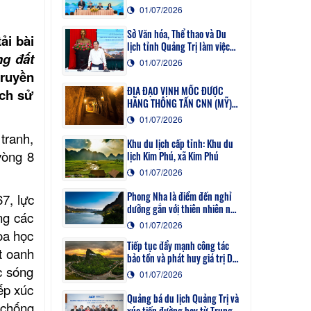
01/07/2026
Sở Văn hóa, Thể thao và Du
ải bài
lịch tỉnh Quảng Trị làm việc
ng đất
với Cục Du lịch Quốc gia về Đề
01/07/2026
án tổ chức Năm Du lịch Quốc
truyền
gia - Quảng Trị 2027
ĐỊA ĐẠO VỊNH MỐC ĐƯỢC
ịch sử
HÃNG THÔNG TẤN CNN (MỸ)
ĐƯA TIN
01/07/2026
tranh,
Khu du lịch cấp tỉnh: Khu du
vòng 8
lịch Kim Phú, xã Kim Phú
01/07/2026
Phong Nha là điểm đến nghỉ
7, lực
dưỡng gắn với thiên nhiên nổi
ng các
bật tại Châu Á năm 2026
01/07/2026
oa học
Tiếp tục đẩy mạnh công tác
t oanh
bảo tồn và phát huy giá trị Di
c sóng
sản thiên nhiên thế giới Vườn
01/07/2026
Quốc gia Phong Nha - Kẻ Bàng
ếp xúc
Quảng bá du lịch Quảng Trị và
 chống
xúc tiến đường bay từ Trung