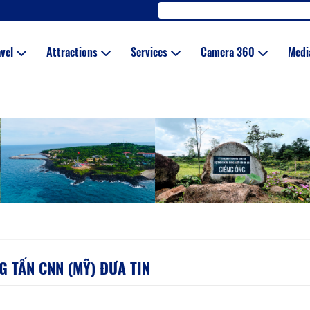
avel
Attractions
Services
Camera 360
Med
 TẤN CNN (MỸ) ĐƯA TIN