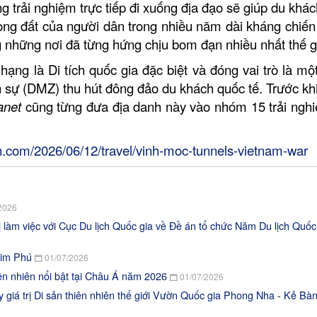
 trải nghiệm trực tiếp đi xuống địa đạo sẽ giúp du khác
òng đất của người dân trong nhiều năm dài kháng chiến 
 những nơi đã từng hứng chịu bom đạn nhiều nhất thế gi
ạng là Di tích quốc gia đặc biệt và đóng vai trò là mộ
uân sự (DMZ) thu hút đông đảo du khách quốc tế. Trước kh
anet
cũng từng đưa địa danh này vào nhóm 15 trải ngh
cnn.com/2026/06/12/travel/vinh-moc-tunnels-vietnam-war
2026
 làm việc với Cục Du lịch Quốc gia về Đề án tổ chức Năm Du lịch Quốc
Kim Phú
01/07/2026
ên nhiên nổi bật tại Châu Á năm 2026
01/07/2026
 giá trị Di sản thiên nhiên thế giới Vườn Quốc gia Phong Nha - Kẻ Bà