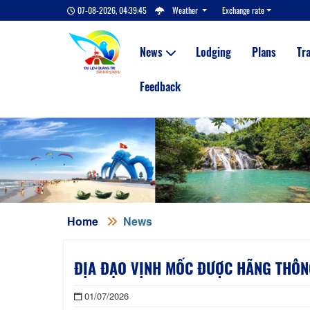
07-08-2026, 04:39:46
Weather
Exchange rate
News
Lodging
Plans
Tr
Feedback
Home
News
ĐỊA ĐẠO VỊNH MỐC ĐƯỢC HÃNG THÔNG
01/07/2026