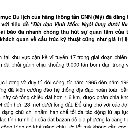
mục Du lịch của hãng thông tấn CNN (Mỹ) đã đăng t
 với tiêu đề
"Địa đạo Vịnh Mốc: Ngôi làng dưới lò
Bài báo đã nhanh chóng thu hút sự quan tâm của 
khách quan về cấu trúc kỹ thuật cũng như giá trị l
tại khu vực cận kề vĩ tuyến 17 trong giai đoạn chiến 
h đã phải gánh chịu khoảng 9.000 tấn bom đạn trong 
 lực lượng và duy trì đời sống, từ năm 1965 đến năm 196
ng đã kiên cường đào hệ thống địa đạo hoàn toàn bằ
m này có tổng chiều dài hơn 1,6 km, được phân chia kh
ét đến hơn 23 mét dưới lòng đất. Để ứng phó với các đợ
 dạng chữ chi nhằm hạn chế tối đa tác động từ áp lự
đặc tính tự nhiên của đất bazan đỏ địa phương là càng ti
p công trình có khả năng chịu lực tốt mà không cần cọc