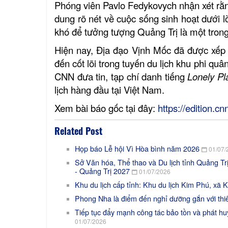
Phóng viên Pavlo Fedykovych nhận xét rằng
dung rõ nét về cuộc sống sinh hoạt dưới l
khó để tưởng tượng Quảng Trị là một trong
Hiện nay, Địa đạo Vịnh Mốc đã được xếp h
đến cốt lõi trong tuyến du lịch khu phi q
CNN đưa tin, tạp chí danh tiếng
Lonely Pl
lịch hàng đầu tại Việt Nam.
Xem bài báo gốc tại đây:
https://edition.
Related Post
Họp báo Lễ hội Vì Hòa bình năm 2026
01/07/
Sở Văn hóa, Thể thao và Du lịch tỉnh Quảng Trị
- Quảng Trị 2027
01/07/2026
Khu du lịch cấp tỉnh: Khu du lịch Kim Phú, xã 
Phong Nha là điểm đến nghỉ dưỡng gắn với thi
Tiếp tục đẩy mạnh công tác bảo tồn và phát huy
01/07/2026