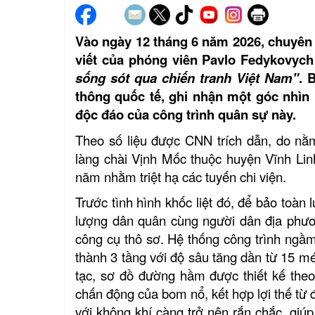
Vào ngày 12 tháng 6 năm 2026, chuyên 
viết của phóng viên Pavlo Fedykovych
sống sót qua chiến tranh Việt Nam"
. 
thông quốc tế, ghi nhận một góc nhìn 
độc đáo của công trình quân sự này.
Theo số liệu được CNN trích dẫn, do nằm 
làng chài Vịnh Mốc thuộc huyện Vĩnh Lin
năm nhằm triệt hạ các tuyến chi viện.
Trước tình hình khốc liệt đó, để bảo toàn
lượng dân quân cùng người dân địa phươ
công cụ thô sơ. Hệ thống công trình ngầ
thành 3 tầng với độ sâu tăng dần từ 15 m
tạc, sơ đồ đường hầm được thiết kế theo
chấn động của bom nổ, kết hợp lợi thế từ 
với không khí càng trở nên rắn chắc, giú