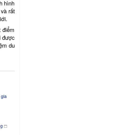
h hình
và rất
ới.
t điểm
i được
iệm du
 gia
ng