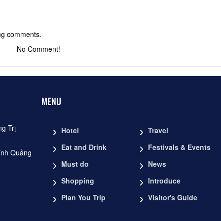
ing comments.
No Comment!
MENU
g Trị
Hotel
Travel
Eat and Drink
Festivals & Events
ỉnh Quảng
Must do
News
Shopping
Introduce
Plan You Trip
Visitor's Guide