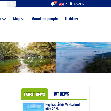
0
SIGN IN
ia
Map
Mountain people
Utilities
HOT NEWS
LATEST NEWS
Họp báo Lễ hội Vì Hòa bình
năm 2026