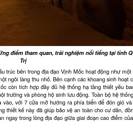
CHANG CHANG SE
Nhà Hàng Phi Hùng
ững điểm tham quan, trải nghiệm nổi tiếng tại tỉnh 
Trị
Nhà lưu niệm Đại t
Nguyên Giáp
u trúc bên trong địa đạo Vịnh Mốc hoạt động như một
một ngôi làng thu nhỏ. Bên cạnh các khoang sinh hoạt c
Di tích lịch sử Thà
Trị
ốc còn tích hợp đầy đủ hệ thống hạ tầng thiết yếu b
hội trường và phòng hộ sinh lưu động. Toàn bộ hệ thốn
Di tích Quốc gia Đị
Mốc
ra vào, với 7 cửa mở hướng ra phía biển để đón gió và
Di tích Quốc gia đặc
ong thiết kế này đã giúp bảo vệ an toàn cho cư dân, đồn
Hiền Lương - Bến H
àn ngay trong lòng địa đạo giữa giai đoạn cao điểm của