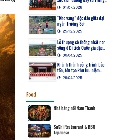
Quốc đến Đồng Hới
01/07/2026
“Kho vàng” độc đáo giữa đại
ngàn Trường Sơn
25/12/2025
Lễ thượng cờ thống nhất non
sông ở Di tích Quốc gia đặc
biệt Đôi bờ Hiền Lương - Bến
30/04/2025
Hải
Khánh thành công trình bảo
tồn, tôn tạo khu lưu niệm
Tổng Bí thư Lê Duẩn
29/04/2025
Food
Nhà hàng nổi Nam Thành
SuShi Restaurant & BBQ
Japanese