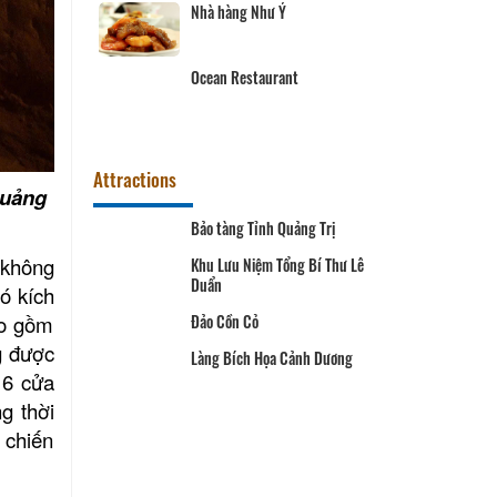
Nhà hàng Như Ý
AFOOD
Ocean Restaurant
Attractions
Quảng
ướng Võ
Bảo tàng Tỉnh Quảng Trị
 không
Khu Lưu Niệm Tổng Bí Thư Lê
Duẩn
ó kích
nh cổ Quảng
ao gồm
Đảo Cồn Cỏ
g được
a đạo Vịnh
Làng Bích Họa Cảnh Dương
 6 cửa
 biệt Đôi bờ
g thời
ải
 chiến