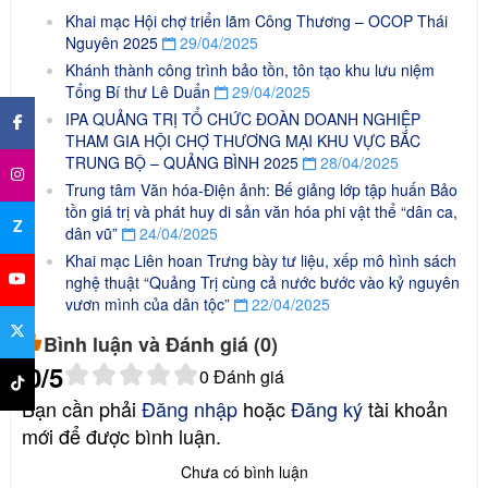
Khai mạc Hội chợ triển lãm Công Thương – OCOP Thái
Nguyên 2025
29/04/2025
Khánh thành công trình bảo tồn, tôn tạo khu lưu niệm
×
Tổng Bí thư Lê Duẩn
29/04/2025
IPA QUẢNG TRỊ TỔ CHỨC ĐOÀN DOANH NGHIỆP
THAM GIA HỘI CHỢ THƯƠNG MẠI KHU VỰC BẮC
TRUNG BỘ – QUẢNG BÌNH 2025
28/04/2025
Trung tâm Văn hóa-Điện ảnh: Bế giảng lớp tập huấn Bảo
tồn giá trị và phát huy di sản văn hóa phi vật thể “dân ca,
Z
dân vũ”
24/04/2025
Khai mạc Liên hoan Trưng bày tư liệu, xếp mô hình sách
nghệ thuật “Quảng Trị cùng cả nước bước vào kỷ nguyên
vươn mình của dân tộc”
22/04/2025
Bình luận và Đánh giá (
0
)
0
/5
0
Đánh giá
Bạn cần phải
Đăng nhập
hoặc
Đăng ký
tài khoản
mới để được bình luận.
Chưa có bình luận