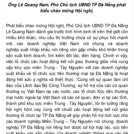
Ông Lê Quang Nam, Phó Chủ tịch UBND TP Đà Nẵng phát
biểu chào mừng Hội nghị.
Phát biểu chào mừng Hội nghị, Phó Chủ tịch UBND TP Đà Nẵng
Lê Quang Nam đánh giá trước tình hình kinh tế trên thế giới còn
nhiều khó khăn, nhu cầu thị trường chưa có sự phục hồi mạnh
mẽ, các doanh nghiệp Việt Nam nói chung và doanh
nghiệp xuất nhập khẩu nói riêng còn gặp nhiều khó khăn trong
sản xuất kinh doanh, tìm kiếm đối tác, đơn hàng. Chính vì vậy,
việc tổ chức các hoạt động kết nối giao thương giữa nhà cung
cấp khu vực miền Trung - Tây Nguyên với các doanh nghiệp
xuất khẩu và tổ chức xúc tiến thương mại tại Đà Nẵng là hoạt
động hết sức ý nghĩa và thiết thực. “Cùng với sự quan tâm chỉ
đạo của Lãnh đạo Bộ Công Thương, sự hỗ trợ của các cơ quan
thương vụ Việt Nam tại các nước, các tổ chức Xúc tiến thương
mại nước ngoài tại Việt Nam và các cơ quan, đơn vị tại các tỉnh,
thành phố khu vực miền Trung - Tây Nguyên, tôi tin tưởng rằng
hội nghị hôm nay cùng với chuỗi các hoạt động kết nối giao
thương tổ chức tại TP Đà Nẵng sẽ góp phần hỗ trợ tích cực cho
các doanh nghiệp Miền Trung – Tây Nguyên nói chung, doanh
nghiệp TP Đà Nẵng nói riêng tìm được cơ hội hợp tác, xúc tiến
xuất khẩu các sản phẩm của doanh nghiệp thông qua các hệ