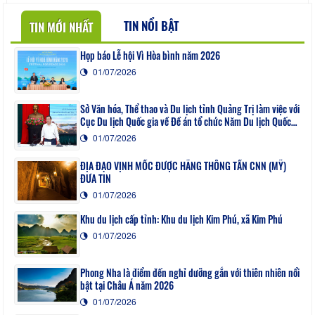
TIN NỔI BẬT
TIN MỚI NHẤT
Họp báo Lễ hội Vì Hòa bình năm 2026
01/07/2026
Sở Văn hóa, Thể thao và Du lịch tỉnh Quảng Trị làm việc với
Cục Du lịch Quốc gia về Đề án tổ chức Năm Du lịch Quốc
gia - Quảng Trị 2027
01/07/2026
ĐỊA ĐẠO VỊNH MỐC ĐƯỢC HÃNG THÔNG TẤN CNN (MỸ)
ĐƯA TIN
01/07/2026
Khu du lịch cấp tỉnh: Khu du lịch Kim Phú, xã Kim Phú
01/07/2026
Phong Nha là điểm đến nghỉ dưỡng gắn với thiên nhiên nổi
bật tại Châu Á năm 2026
01/07/2026