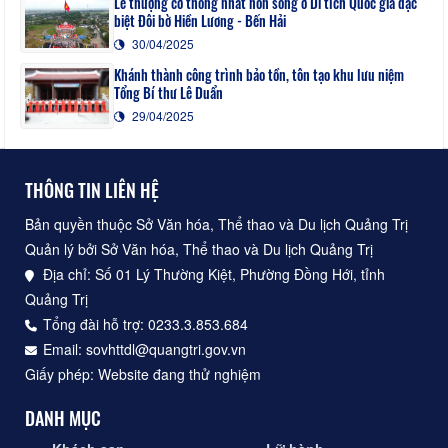
Lễ thượng cờ thống nhất non sông ở Di tích Quốc gia đặc
biệt Đôi bờ Hiền Lương - Bến Hải
30/04/2025
Khánh thành công trình bảo tồn, tôn tạo khu lưu niệm
Tổng Bí thư Lê Duẩn
29/04/2025
THÔNG TIN LIÊN HỆ
Bản quyền thuộc Sở Văn hóa, Thể thao và Du lịch Quảng Trị
Quản lý bởi Sở Văn hóa, Thể thao và Du lịch Quảng Trị
Địa chỉ: Số 01 Lý Thường Kiệt, Phường Đồng Hới, tỉnh
Quảng Trị
Tổng đài hỗ trợ: 0233.3.853.684
Email: sovhttdl@quangtri.gov.vn
Giấy phép: Website đang thử nghiệm
DANH MỤC