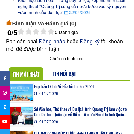
Khai mạc Liên hoan Trưng bày tư liệu, xếp mô hình sách
nghệ thuật “Quảng Trị cùng cả nước bước vào kỷ nguyên
vươn mình của dân tộc”
22/04/2025
Bình luận và Đánh giá (
0
)
0
/5
0
Đánh giá
Bạn cần phải
Đăng nhập
hoặc
Đăng ký
tài khoản
mới để được bình luận.
Chưa có bình luận
×
TIN NỔI BẬT
TIN MỚI NHẤT
Họp báo Lễ hội Vì Hòa bình năm 2026
01/07/2026
Z
Sở Văn hóa, Thể thao và Du lịch tỉnh Quảng Trị làm việc với
Cục Du lịch Quốc gia về Đề án tổ chức Năm Du lịch Quốc
gia - Quảng Trị 2027
01/07/2026
ĐỊA ĐẠO VỊNH MỐC ĐƯỢC HÃNG THÔNG TẤN CNN (MỸ)