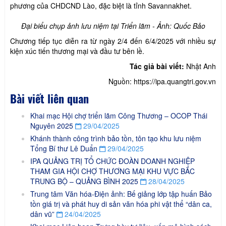
phương của CHDCND Lào, đặc biệt là tỉnh Savannakhet.
Đại biểu chụp ảnh lưu niệm tại Triển lãm - Ảnh: Quốc Bảo
Chương tiếp tục diễn ra từ ngày 2/4 đến 6/4/2025 với nhiều sự
kiện xúc tiến thương mại và đầu tư bên lề.
Tác giả bài viết:
Nhật Anh
Nguồn: https://ipa.quangtri.gov.vn
Bài viết liên quan
Khai mạc Hội chợ triển lãm Công Thương – OCOP Thái
Nguyên 2025
29/04/2025
Khánh thành công trình bảo tồn, tôn tạo khu lưu niệm
Tổng Bí thư Lê Duẩn
29/04/2025
IPA QUẢNG TRỊ TỔ CHỨC ĐOÀN DOANH NGHIỆP
THAM GIA HỘI CHỢ THƯƠNG MẠI KHU VỰC BẮC
TRUNG BỘ – QUẢNG BÌNH 2025
28/04/2025
Trung tâm Văn hóa-Điện ảnh: Bế giảng lớp tập huấn Bảo
tồn giá trị và phát huy di sản văn hóa phi vật thể “dân ca,
dân vũ”
24/04/2025