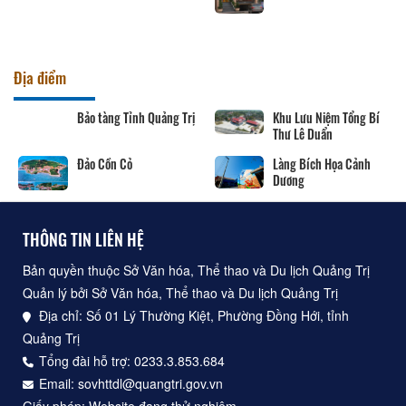
Địa điểm
Bảo tàng Tỉnh Quảng Trị
Khu Lưu Niệm Tổng Bí
Thư Lê Duẩn
Đảo Cồn Cỏ
Làng Bích Họa Cảnh
Dương
THÔNG TIN LIÊN HỆ
Bản quyền thuộc Sở Văn hóa, Thể thao và Du lịch Quảng Trị
Quản lý bởi Sở Văn hóa, Thể thao và Du lịch Quảng Trị
Địa chỉ: Số 01 Lý Thường Kiệt, Phường Đồng Hới, tỉnh
Quảng Trị
Tổng đài hỗ trợ: 0233.3.853.684
Email: sovhttdl@quangtri.gov.vn