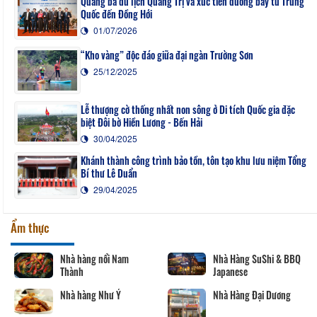
Quảng bá du lịch Quảng Trị và xúc tiến đường bay từ Trung
Quốc đến Đồng Hới
01/07/2026
“Kho vàng” độc đáo giữa đại ngàn Trường Sơn
25/12/2025
Lễ thượng cờ thống nhất non sông ở Di tích Quốc gia đặc
biệt Đôi bờ Hiền Lương - Bến Hải
30/04/2025
Khánh thành công trình bảo tồn, tôn tạo khu lưu niệm Tổng
Bí thư Lê Duẩn
29/04/2025
Ẩm thực
Nhà hàng nổi Nam
Nhà Hàng SuShi & BBQ
Thành
Japanese
Nhà hàng Như Ý
Nhà Hàng Đại Dương