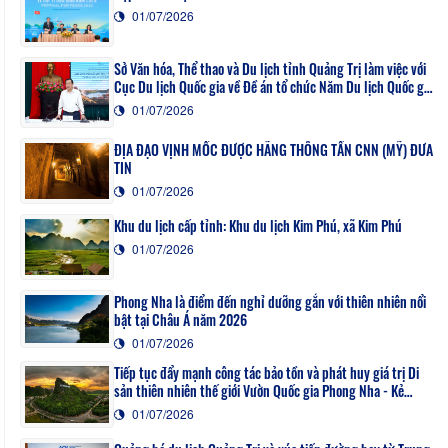
01/07/2026
Sở Văn hóa, Thể thao và Du lịch tỉnh Quảng Trị làm việc với
Cục Du lịch Quốc gia về Đề án tổ chức Năm Du lịch Quốc gia
- Quảng Trị 2027
01/07/2026
ĐỊA ĐẠO VỊNH MỐC ĐƯỢC HÃNG THÔNG TẤN CNN (MỸ) ĐƯA
TIN
01/07/2026
Khu du lịch cấp tỉnh: Khu du lịch Kim Phú, xã Kim Phú
01/07/2026
Phong Nha là điểm đến nghỉ dưỡng gắn với thiên nhiên nổi
bật tại Châu Á năm 2026
01/07/2026
Tiếp tục đẩy mạnh công tác bảo tồn và phát huy giá trị Di
sản thiên nhiên thế giới Vườn Quốc gia Phong Nha - Kẻ
Bàng
01/07/2026