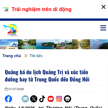
08-08-2026, 07:07:09
Trải nghiệm trên di động
Đăng nhập
Trang chủ
Tin tức
Quảng bá du lịch Quảng Trị và xúc tiến
đường bay từ Trung Quốc đến Đồng Hới
01/07/2026
Ngày 1/6/2026, tại Thượng Hải (Trung Quốc),