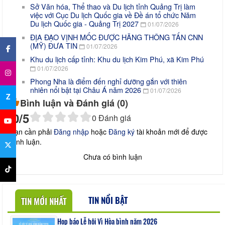
Sở Văn hóa, Thể thao và Du lịch tỉnh Quảng Trị làm
việc với Cục Du lịch Quốc gia về Đề án tổ chức Năm
Du lịch Quốc gia - Quảng Trị 2027
01/07/2026
×
ĐỊA ĐẠO VỊNH MỐC ĐƯỢC HÃNG THÔNG TẤN CNN
(MỸ) ĐƯA TIN
01/07/2026
Khu du lịch cấp tỉnh: Khu du lịch Kim Phú, xã Kim Phú
01/07/2026
Phong Nha là điểm đến nghỉ dưỡng gắn với thiên
nhiên nổi bật tại Châu Á năm 2026
01/07/2026
Z
Bình luận và Đánh giá (
0
)
0
/5
0
Đánh giá
Bạn cần phải
Đăng nhập
hoặc
Đăng ký
tài khoản mới để được
bình luận.
Chưa có bình luận
TIN NỔI BẬT
TIN MỚI NHẤT
Họp báo Lễ hội Vì Hòa bình năm 2026