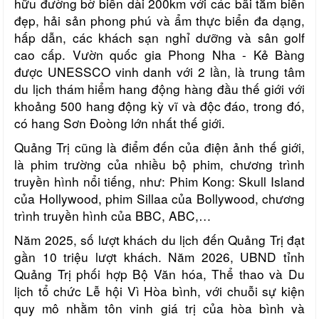
hữu đường bờ biển dài 200km với các bãi tắm biển
đẹp, hải sản phong phú và ẩm thực biển đa dạng,
hấp dẫn, các khách sạn nghỉ dưỡng và sân golf
cao cấp. Vườn quốc gia Phong Nha - Kẻ Bàng
được UNESSCO vinh danh với 2 lần, là trung tâm
du lịch thám hiểm hang động hàng đầu thế giới với
khoảng 500 hang động kỳ vĩ và độc đáo, trong đó,
có hang Sơn Đoòng lớn nhất thế giới.
Quảng Trị cũng là điểm đến của điện ảnh thế giới,
là phim trường của nhiều bộ phim, chương trình
truyền hình nổi tiếng, như: Phim Kong: Skull Island
của Hollywood, phim Sillaa của Bollywood, chương
trình truyền hình của BBC, ABC,…
Năm 2025, số lượt khách du lịch đến Quảng Trị đạt
gần 10 triệu lượt khách. Năm 2026, UBND tỉnh
Quảng Trị phối hợp Bộ Văn hóa, Thể thao và Du
lịch tổ chức Lễ hội Vì Hòa bình, với chuỗi sự kiện
quy mô nhằm tôn vinh giá trị của hòa bình và