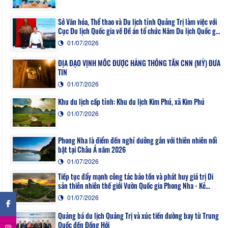
Sở Văn hóa, Thể thao và Du lịch tỉnh Quảng Trị làm việc với
Cục Du lịch Quốc gia về Đề án tổ chức Năm Du lịch Quốc gia
- Quảng Trị 2027
01/07/2026
ĐỊA ĐẠO VỊNH MỐC ĐƯỢC HÃNG THÔNG TẤN CNN (MỸ) ĐƯA
TIN
01/07/2026
Khu du lịch cấp tỉnh: Khu du lịch Kim Phú, xã Kim Phú
01/07/2026
Phong Nha là điểm đến nghỉ dưỡng gắn với thiên nhiên nổi
bật tại Châu Á năm 2026
01/07/2026
Tiếp tục đẩy mạnh công tác bảo tồn và phát huy giá trị Di
sản thiên nhiên thế giới Vườn Quốc gia Phong Nha - Kẻ
×
Bàng
01/07/2026
Quảng bá du lịch Quảng Trị và xúc tiến đường bay từ Trung
Quốc đến Đồng Hới