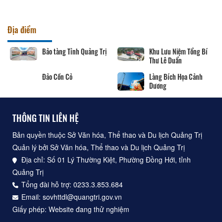
Địa điểm
Bảo tàng Tỉnh Quảng Trị
Khu Lưu Niệm Tổng Bí
Thư Lê Duẩn
Đảo Cồn Cỏ
Làng Bích Họa Cảnh
Dương
THÔNG TIN LIÊN HỆ
Bản quyền thuộc Sở Văn hóa, Thể thao và Du lịch Quảng Trị
Quản lý bởi Sở Văn hóa, Thể thao và Du lịch Quảng Trị
Địa chỉ: Số 01 Lý Thường Kiệt, Phường Đồng Hới, tỉnh
Quảng Trị
Tổng đài hỗ trợ: 0233.3.853.684
Email: sovhttdl@quangtri.gov.vn
Giấy phép: Website đang thử nghiệm