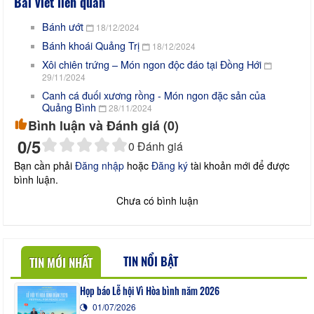
Bài viết liên quan
Bánh ướt
18/12/2024
Bánh khoái Quảng Trị
18/12/2024
Xôi chiên trứng – Món ngon độc đáo tại Đồng Hới
29/11/2024
Canh cá đuối xương rồng - Món ngon đặc sản của
Quảng Bình
28/11/2024
Bình luận và Đánh giá (
0
)
0
/5
0
Đánh giá
Bạn cần phải
Đăng nhập
hoặc
Đăng ký
tài khoản mới để được
bình luận.
Chưa có bình luận
TIN NỔI BẬT
TIN MỚI NHẤT
Họp báo Lễ hội Vì Hòa bình năm 2026
01/07/2026