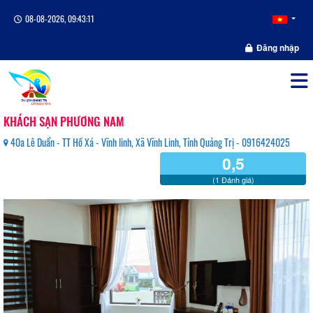
08-08-2026, 09:43:11
Đăng nhập
KHÁCH SẠN PHƯƠNG NAM
40a Lê Duẩn - TT Hồ Xá - Vĩnh linh, Xã Vĩnh Linh, Tỉnh Quảng Trị - 0916424025
0,5
(1 Đánh giá)