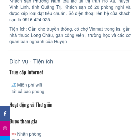
Khách sạn Phương Nam tọa lạc tại thị trấn Hồ Xá, huyện
Vĩnh Linh, tỉnh Quảng Trị. Khách sạn có 20 phòng nghỉ và
được xếp loại đạt tiêu chuẩn. Số điện thoại liên hệ của khách
sạn là 0916 424 025.
Tiện ích: Gần chợ truyền thống, có chợ Vinmat trong ks, gần
nhà thuốc Long Châu, gần công viên , trường học và các cơ
quan ban nghành của Huyện
Dịch vụ - Tiện ích
Truy cập Internet
Miễn phí wifi
tất cả các phòng
×
Hoạt động và Thư giãn
Được tham gia
Nhận phòng