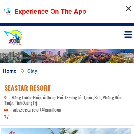
08-08-2026, 03:13:15
Experience On The App
Sign in
Home
Stay
SEASTAR RESORT
Đường Trương Pháp, xã Quang Phú, TP Đồng hới, Quảng Bình, Phường Đồng
Thuận, Tỉnh Quảng Trị
sales.seastarresort@gmail.com