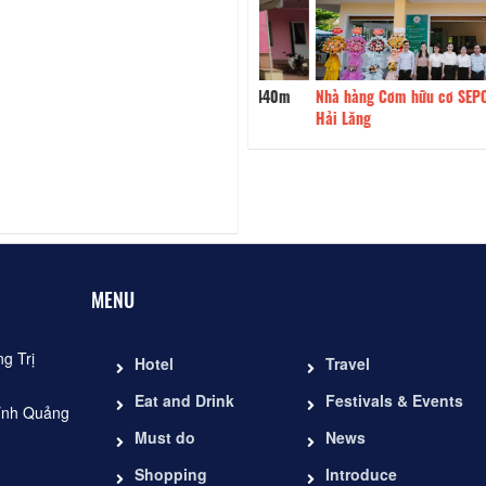
àng Hoàng Gia
440m
Nhà hàng Cơm hữu cơ SEPON -
Hải Lăng
MENU
g Trị
Hotel
Travel
Eat and Drink
Festivals & Events
ỉnh Quảng
Must do
News
Shopping
Introduce