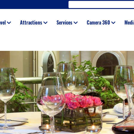
avel
Attractions
Services
Camera 360
Med