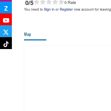
0
/5
0
Rate
Z
You need to
Sign in
or
Register
new account for leavin
Map
Bánh ướt Phương Lang - Dì Lành
10m
Quán 