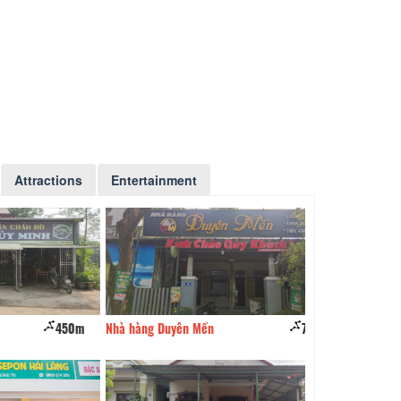
Attractions
Entertainment
450m
Nhà hàng Duyên Mến
730m
Quán ăn H2 Beer