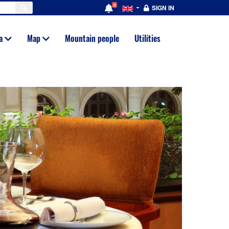
0
SIGN IN
ia
Map
Mountain people
Utilities