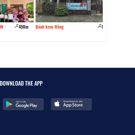
450m
Bánh kem Hằng
860m
Quán cơm 999
DOWNLOAD THE APP