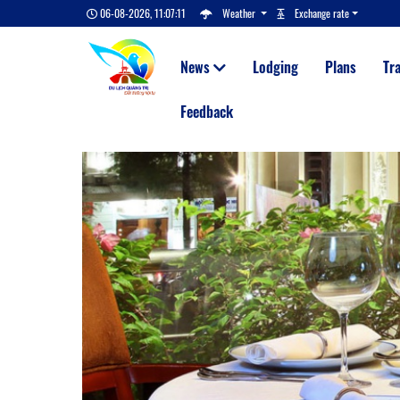
06-08-2026, 11:07:12
Weather
Exchange rate
News
Lodging
Plans
Tr
Feedback