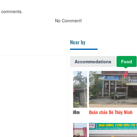
g comments.
No Comment!
Near by
Accommodations
Food
ăn Út Trần
40m
Quán cháo Bò Thủy Minh