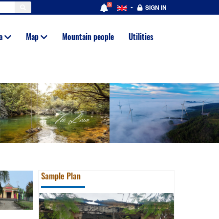
0
SIGN IN
ia
Map
Mountain people
Utilities
Sample Plan