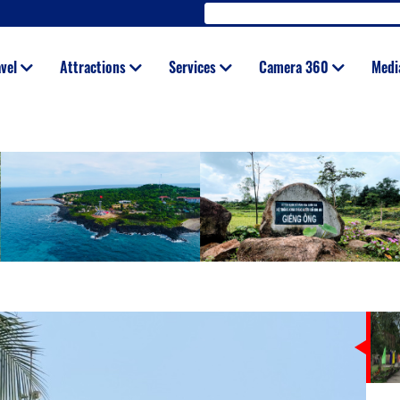
avel
Attractions
Services
Camera 360
Med