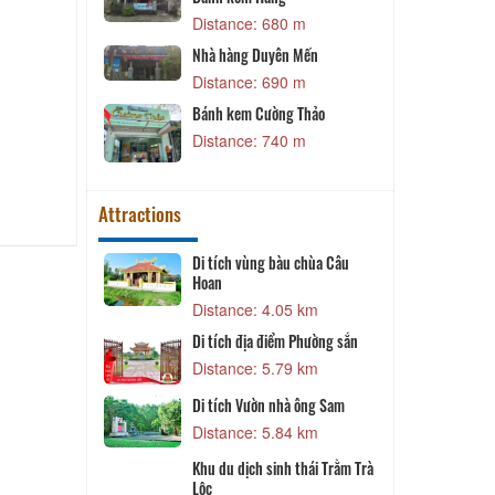
Bánh kem Hằng
Distance: 850 
Distance: 680 m
Quán ăn Út Trần
Nhà hàng Duyên Mến
Distance: 1.03 
Distance: 690 m
Nhà hàng Tới Bến
Bánh kem Cường Thảo
Distance: 1.07 
Distance: 740 m
Attractions
Di tích vùng bàu chùa Câu
Khu du lịch sinh th
Hoan
Lộc
Distance: 4.05 km
Distance: 6.15 
Di tích địa điểm Phường sắn
Trung Tâm hành h
La Vang
Distance: 5.79 km
Distance: 6.58 
Di tích Vườn nhà ông Sam
Di tích địa điểm ghi
Distance: 5.84 km
vụ hành quyết nữ 
Thị Tuyết
Distance: 7.90 
Khu du dịch sinh thái Trằm Trà