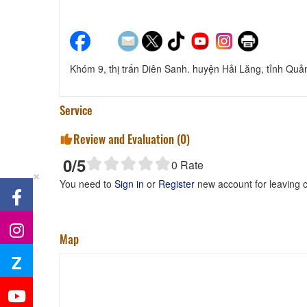
Khóm 9, thị trấn Diên Sanh. huyện Hải Lăng, tỉnh Quản
Service
Review and Evaluation (
0
)
0
/5
0
Rate
×
You need to
Sign in
or
Register
new account for leaving
Map
Z