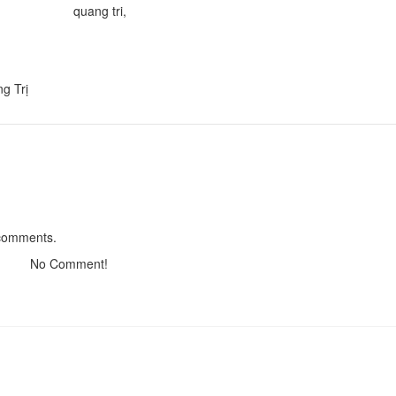
quang tri,
ECO Hotel
Distance: 1.05 km
g Trị
Loc Thuy Hotel
Distance: 1.07 km
LIFECOM HOTEL
Distance: 1.12 km
An Hotel
 comments.
Distance: 5.04 km
No Comment!
Quán cơm 999
Distance: 120 m
Quán bún đậu Thỏ 2