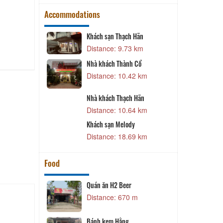
Accommodations
Khách sạn Thạch Hãn
Khách sạn T&T
Distance: 9.73 km
Distance: 19.27 km
Nhà khách Thành Cổ
Tony Hotel
Distance: 10.42 km
Distance: 20.63 km
Nhà khách Thạch Hãn
Khách sạn New Star
Distance: 10.64 km
Distance: 20.92 km
Khách sạn New Star 2
Khách sạn Melody
Distance: 20.98 km
Distance: 18.69 km
Food
Quán ăn H2 Beer
Quán cháo Bò Thủy
Distance: 670 m
Distance: 840 
Nhà hàng Hoàng Gi