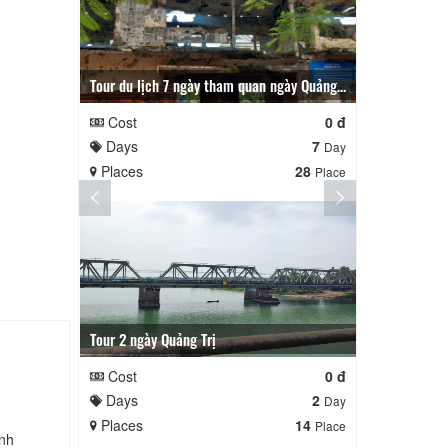
Tour du lịch 7 ngày tham quan ngày Quảng Trị
Tour 4 ngày 
Cost
0 đ
Cost
Days
7
Days
Day
Places
28
Places
Place
Tour 2 ngày Quảng Trị
Tour 5 ngày bì
Cost
0 đ
Cost
Days
2
Days
Day
Places
14
Places
Place
inh