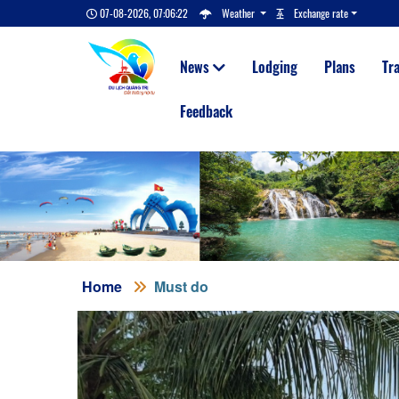
07-08-2026, 07:06:23
Weather
Exchange rate
News
Lodging
Plans
Tr
Feedback
Home
Must do