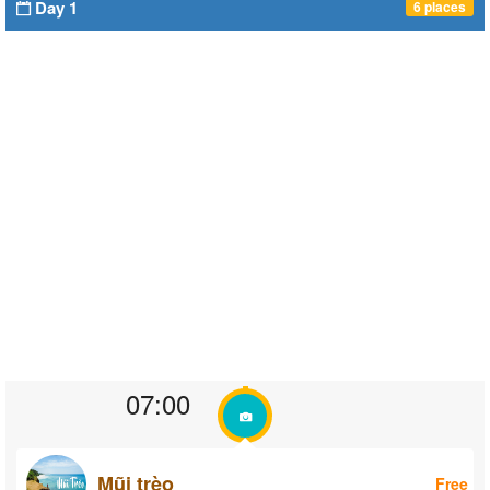
Day 1
6 places
07:00
Mũi trèo
Free