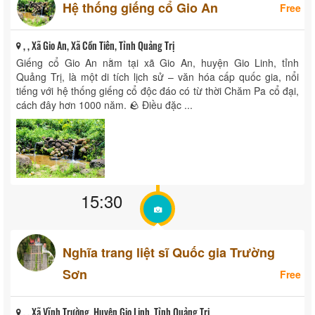
Hệ thống giếng cổ Gio An
Free
, , Xã Gio An, Xã Cồn Tiên, Tỉnh Quảng Trị
Giếng cổ Gio An nằm tại xã Gio An, huyện Gio Linh, tỉnh
Quảng Trị, là một di tích lịch sử – văn hóa cấp quốc gia, nổi
tiếng với hệ thống giếng cổ độc đáo có từ thời Chăm Pa cổ đại,
cách đây hơn 1000 năm. 🪨 Điều đặc ...
15:30
Nghĩa trang liệt sĩ Quốc gia Trường
Sơn
Free
, , Xã Vĩnh Trường, Huyện Gio Linh, Tỉnh Quảng Trị