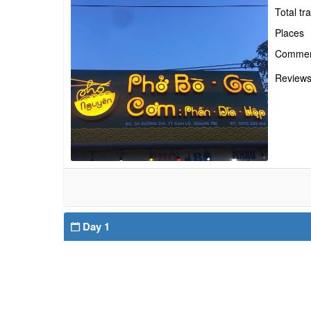
Total tr
Places
Commen
Review
Day 1