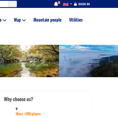
0
SIGN IN
ia
Map
Mountain people
Utilities
Why choose us?
More +300 places