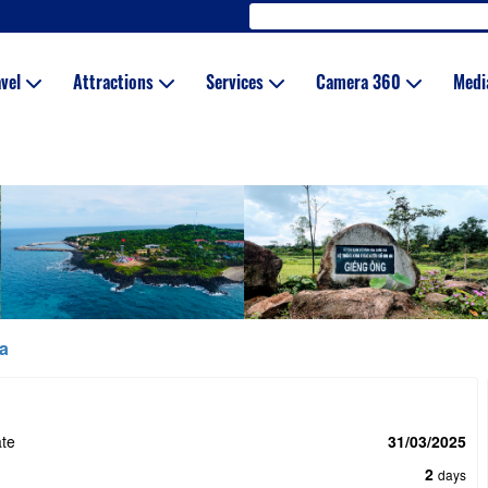
avel
Attractions
Services
Camera 360
Med
a
te
31/03/2025
2
days