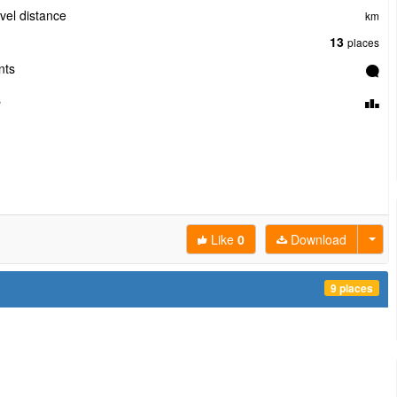
avel distance
km
13
places
ts
s
Like
0
Download
9 places