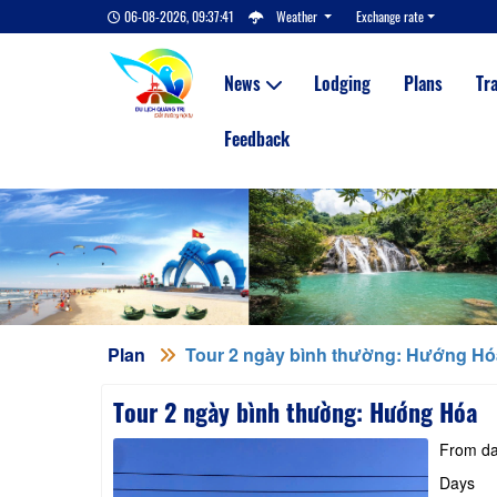
06-08-2026, 09:37:42
Weather
Exchange rate
News
Lodging
Plans
Tr
Feedback
Plan
Tour 2 ngày bình thường: Hướng Hó
Tour 2 ngày bình thường: Hướng Hóa
From da
Days