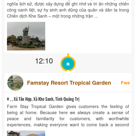
nghĩa lịch sử, được xây dựng để ghi nhớ và tri ân những chiến
công oanh liệt, sự hy sinh anh dũng của quân và dân ta trong
Chiến dịch Khe Sanh – một trong những trận ...
12:10
Famstay Resort Tropical Garden
Free
, , Xã Tân Hợp, Xã Khe Sanh, Tỉnh Quảng Trị
Farm Stay Tropical Garden gives customers the feeling of
being at home. Because here we always create a sense of
peace and familiarity for customers, with worthwhile
experiences, making everyone want to come back a second
time. Room amenities: Camping fire area Fully equipped room