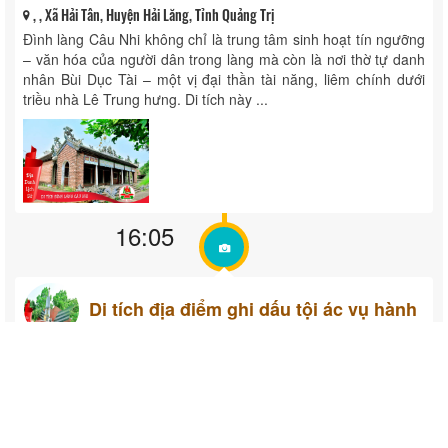
Bùi Dục Tài
Free
, , Xã Hải Tân, Huyện Hải Lăng, Tỉnh Quảng Trị
Đình làng Câu Nhi không chỉ là trung tâm sinh hoạt tín ngưỡng
– văn hóa của người dân trong làng mà còn là nơi thờ tự danh
nhân Bùi Dục Tài – một vị đại thần tài năng, liêm chính dưới
triều nhà Lê Trung hưng. Di tích này ...
16:05
Di tích địa điểm ghi dấu tội ác vụ hành
quyết nữ anh hùng Lê Thị Tuyết
Free