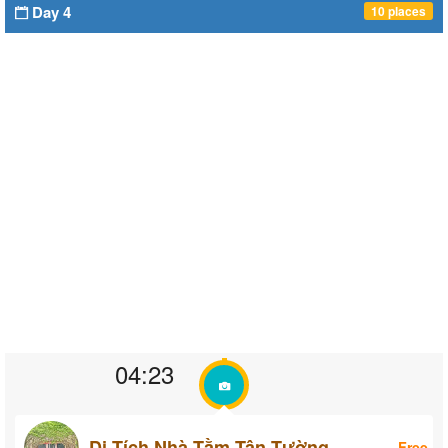
Day 4
10 places
04:23
Di Tích Nhà Tằm Tân Tường
Free