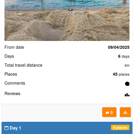
From date
09/04/2025
Days
6
days
Total travel distance
km
Places
45
places
Comments
Reviews
0
Day 1
9 places