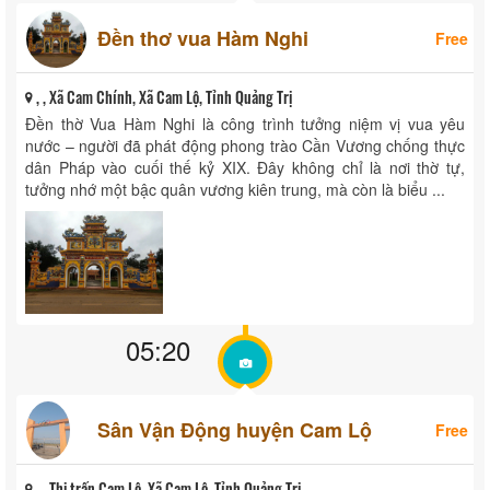
Đền thơ vua Hàm Nghi
Free
, , Xã Cam Chính, Xã Cam Lộ, Tỉnh Quảng Trị
Đền thờ Vua Hàm Nghi là công trình tưởng niệm vị vua yêu
nước – người đã phát động phong trào Cần Vương chống thực
dân Pháp vào cuối thế kỷ XIX. Đây không chỉ là nơi thờ tự,
tưởng nhớ một bậc quân vương kiên trung, mà còn là biểu ...
05:20
Sân Vận Động huyện Cam Lộ
Free
, , Thị trấn Cam Lộ, Xã Cam Lộ, Tỉnh Quảng Trị