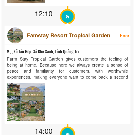
12:10
Famstay Resort Tropical Garden
Free
, , Xã Tân Hợp, Xã Khe Sanh, Tỉnh Quảng Trị
Farm Stay Tropical Garden gives customers the feeling of
being at home. Because here we always create a sense of
peace and familiarity for customers, with worthwhile
experiences, making everyone want to come back a second
time. Room amenities: Camping fire area Fully equipped room
Outdoor activity area Hundreds of flowers - agricultural
products Wifi Enclosed bathroom ...
14:00