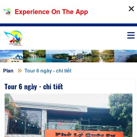
08-08-2026, 06:58:09
Experience On The App
Sign in
Plan
Tour 6 ngày - chi tiết
Tour 6 ngày - chi tiết