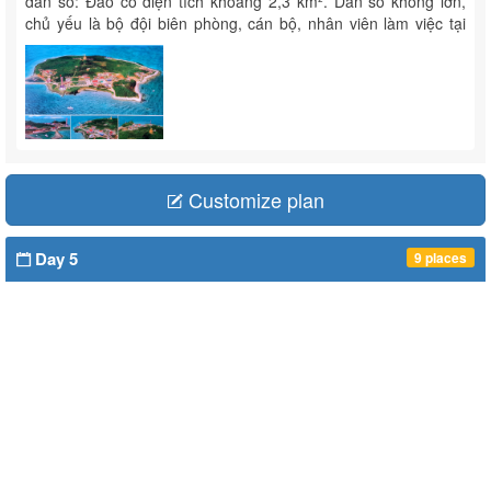
dân số: Đảo có diện tích khoảng 2,3 km². Dân số không lớn,
chủ yếu là bộ đội biên phòng, cán bộ, nhân viên làm việc tại
các ...
Customize plan
Day 5
9 places