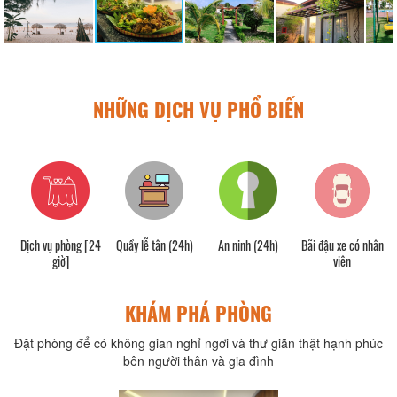
NHỮNG DỊCH VỤ PHỔ BIẾN
Dịch vụ phòng [24
Quầy lễ tân (24h)
An ninh (24h)
Bãi đậu xe có nhân
giờ]
viên
KHÁM PHÁ PHÒNG
Đặt phòng để có không gian nghỉ ngơi và thư giãn thật hạnh phúc
bên người thân và gia đình