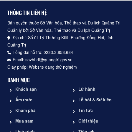
THÔNG TIN LIÊN HỆ
Bản quyền thuộc Sở Văn hóa, Thể thao và Du lịch Quảng Trị
Quản lý bởi Sở Văn hóa, Thể thao và Du lịch Quảng Trị
Địa chỉ: Số 01 Lý Thường Kiệt, Phường Đồng Hới, tỉnh
Quảng Trị
Tổng đài hỗ trợ: 0233.3.853.684
Email: sovhttdl@quangtri.gov.vn
Giấy phép: Website đang thử nghiệm
DANH MỤC
Khách sạn
Lữ hành
Ẩm thực
Lễ hội & Sự kiện
Khám phá
Tin tức
Mua sắm
Giới thiệu
Lịch trình
Tiện ích