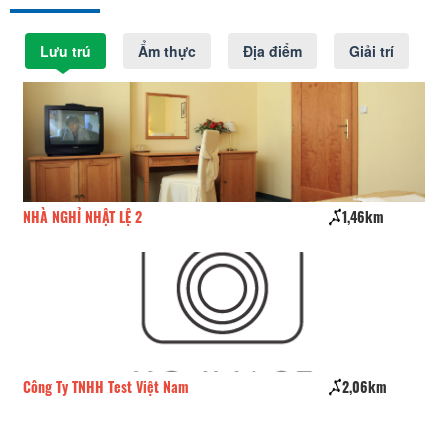
Lưu trú
Ẩm thực
Địa điểm
Giải trí
NHÀ NGHỈ NHẬT LỆ 2
1,46km
Kh
Công Ty TNHH Test Việt Nam
2,06km
Kh