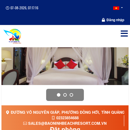
07-08-2026, 07:17:16
Đăng nhập
ĐƯỜNG VÕ NGUYÊN GIÁP, PHƯỜNG ĐỒNG HỚI, TỈNH QUẢNG TR
02323854688
SALES@BAONINHBEACHRESORT.COM.VN
Đặt phòng