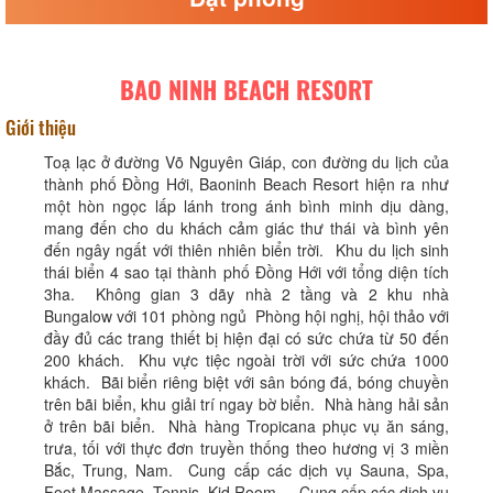
BAO NINH BEACH RESORT
Giới thiệu
Toạ lạc ở đường Võ Nguyên Giáp, con đường du lịch của
thành phố Đồng Hới, Baoninh Beach Resort hiện ra như
một hòn ngọc lấp lánh trong ánh bình minh dịu dàng,
mang đến cho du khách cảm giác thư thái và bình yên
đến ngây ngất với thiên nhiên biển trời. Khu du lịch sinh
thái biển 4 sao tại thành phố Đồng Hới với tổng diện tích
3ha. Không gian 3 dãy nhà 2 tầng và 2 khu nhà
Bungalow với 101 phòng ngủ Phòng hội nghị, hội thảo với
đầy đủ các trang thiết bị hiện đại có sức chứa từ 50 đến
200 khách. Khu vực tiệc ngoài trời với sức chứa 1000
khách. Bãi biển riêng biệt với sân bóng đá, bóng chuyền
trên bãi biển, khu giải trí ngay bờ biển. Nhà hàng hải sản
ở trên bãi biển. Nhà hàng Tropicana phục vụ ăn sáng,
trưa, tối với thực đơn truyền thống theo hương vị 3 miền
Bắc, Trung, Nam. Cung cấp các dịch vụ Sauna, Spa,
Foot Massage, Tennis, Kid Room... Cung cấp các dịch vụ