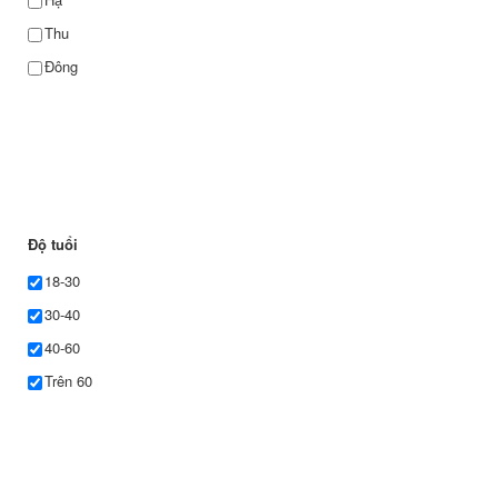
Thu
Đông
Độ tuổi
18-30
30-40
40-60
Trên 60