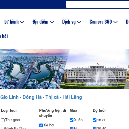
Lữ hành
Địa điểm
Dịch vụ
Camera 360
Đ
 hồi
 Gio Linh - Đông Hà - Thị xã - Hải Lăng
Loại tour
Phương tiện di
Mùa
Độ tuổi
chuyển
Thư giãn
Xuân
18-30
Xe hơi
Bình thường
Hạ
30-40