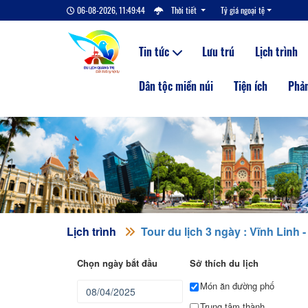
06-08-2026, 11:49:45
Thời tiết
Tỷ giá ngoại tệ
Tin tức
Lưu trú
Lịch trình
Dân tộc miền núi
Tiện ích
Phản
Lịch trình
Tour du lịch 3 ngày : Vĩnh Linh -
Chọn ngày bắt đầu
Sở thích du lịch
Món ăn đường phố
Trung tâm thành phố