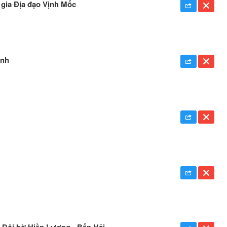
 gia Địa đạo Vịnh Mốc
ịnh
t Đôi bờ Hiền Lương - Bến Hải