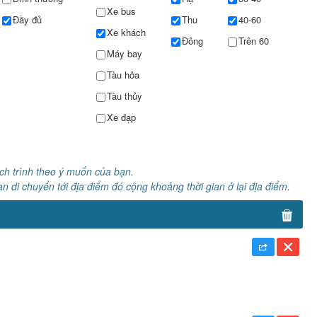
Xe bus
Đầy đủ
Thu
40-60
Xe khách
Đông
Trên 60
Máy bay
Tàu hỏa
Tàu thủy
Xe đạp
ịch trình theo ý muốn của bạn.
an di chuyển tới địa điểm đó cộng khoảng thời gian ở lại địa điểm.