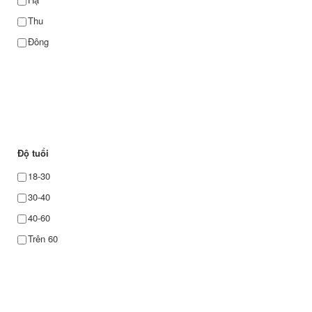
Thu
Đông
Độ tuổi
18-30
30-40
40-60
Trên 60