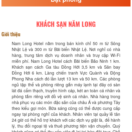
KHÁCH SẠN NĂM LONG
Giới thiệu
Nam Long Hotel nằm trong bán kính chỉ 50 m từ Sông
Nhật Lệ và 300 m từ Bãi biển Nhật Lệ. Nơi nghỉ có nhà
hàng, trung tâm dịch vụ doanh nhân và truy cập Wi-Fi
miễn phí. Nam Long Hotel cách Bãi biển Bảo Ninh 1 km.
Khách sạn cách Ga tàu Đồng Hới 3,5 km và Sân bay
Đồng Hới 6 km. Làng chiến tranh Vực Quành và Động
Phong Nha cách đó lần lượt 13 km và 50 km. Các phòng
ngủ tập thể và phòng riêng gắn máy lạnh tại đây có sàn
lát đá cẩm thạch, truyền hình cáp, két an toàn cá nhân và
phòng tắm riêng với đồ vệ sinh cá nhân. Nhà hàng trong
nhà phục vụ các món đặc sản của châu Á và phương Tây
theo kiểu gọi món. Bữa sáng cũng có thể được cung cấp
ngay tại phòng nghỉ của khách. Nhân viên tại quầy lễ tân
24 giờ có thể hỗ trợ khách với các dịch vụ giặt là, để hành
lý, thu đổi ngoại tệ và thuê phương tiện vận chuyển. Quý
khách cũng có thể thu xếp việc đi lại tại bàn đặt tour. Chỗ