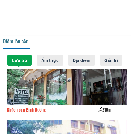
Điểm lân cận
Lưu trú
Ẩm thực
Địa điểm
Giải trí
Khách sạn Bình Dương
210m
Kh