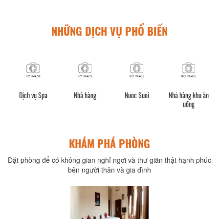
NHỮNG DỊCH VỤ PHỔ BIẾN
Dịch vụ Spa
Nhà hàng
Nuoc Suoi
Nhà hàng khu ăn
uống
ay
KHÁM PHÁ PHÒNG
Đặt phòng để có không gian nghỉ ngơi và thư giãn thật hạnh phúc
bên người thân và gia đình