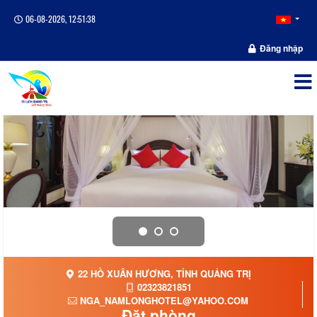
06-08-2026, 12:51:38
Đăng nhập
22 HỒ XUÂN HƯƠNG, TỈNH QUẢNG TRỊ
02323821851
NGA_NAMLONGHOTEL@YAHOO.COM
Đặt phòng