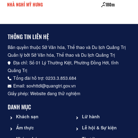
NHÀ NGHỈ MỸ HƯNG
180m
Nh
THÔNG TIN LIÊN HỆ
Bản quyền thuộc Sở Văn hóa, Thể thao và Du lịch Quảng Trị
Quản lý bởi Sở Văn hóa, Thể thao và Du lịch Quảng Trị
Địa chỉ: Số 01 Lý Thường Kiệt, Phường Đồng Hới, tỉnh
Quảng Trị
Tổng đài hỗ trợ: 0233.3.853.684
Email: sovhttdl@quangtri.gov.vn
Giấy phép: Website đang thử nghiệm
DANH MỤC
Khách sạn
Lữ hành
Ẩm thực
Lễ hội & Sự kiện