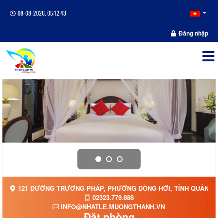
08-08-2026, 05:12:44
Đăng nhập
121 ĐƯỜNG TRƯƠNG PHÁP, PHƯỜNG ĐỒNG HỚI, TỈNH QUẢNG 
02323.779.888
INFO@NHATLE.MUONGTHANH.VN
Đặt phòng