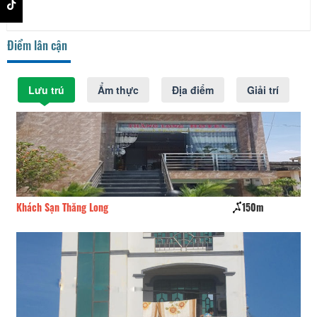
Điểm lân cận
Lưu trú
Ẩm thực
Địa điểm
Giải trí
Khách Sạn Thăng Long
150m
Nh