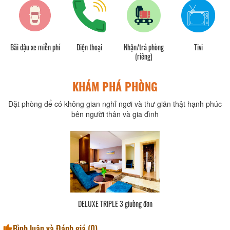
Bãi đậu xe miễn phí
Điện thoại
Nhận/trả phòng
Tivi
(riêng)
KHÁM PHÁ PHÒNG
Đặt phòng để có không gian nghỉ ngơi và thư giãn thật hạnh phúc
bên người thân và gia đình
DELUXE TRIPLE 3 giường đơn
Bình luận và Đánh giá (
0
)