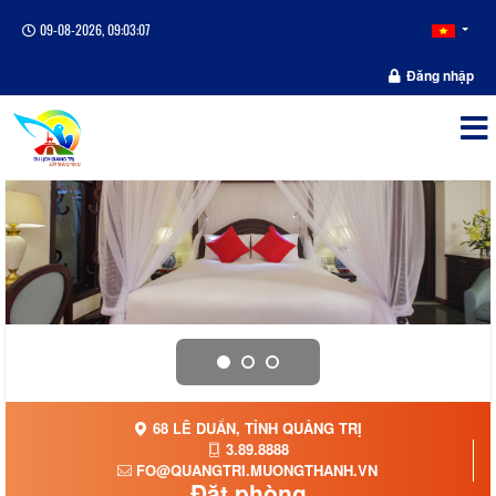
09-08-2026, 09:03:07
Đăng nhập
68 LÊ DUẨN, TỈNH QUẢNG TRỊ
3.89.8888
FO@QUANGTRI.MUONGTHANH.VN
Đặt phòng