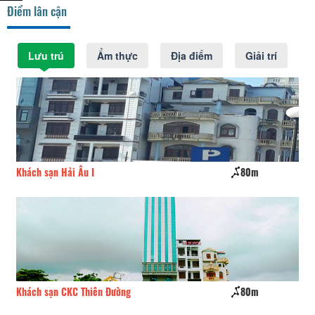
Điểm lân cận
Lưu trú
Ẩm thực
Địa điểm
Giải trí
Khách sạn Hải Âu I
80m
Kh
Khách sạn CKC Thiên Đường
80m
Kh