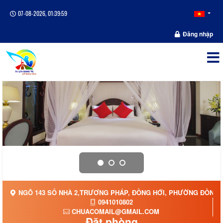
07-08-2026, 01:40:00
Đăng nhập
NGÕ 143 SỐ NHÀ 2,TRƯƠNG PHÁP, ĐỒNG HỚI, PHƯỜNG ĐỒNG H
0941010802
CHUACOMAIL@GMAIL.COM
Đặt phòng