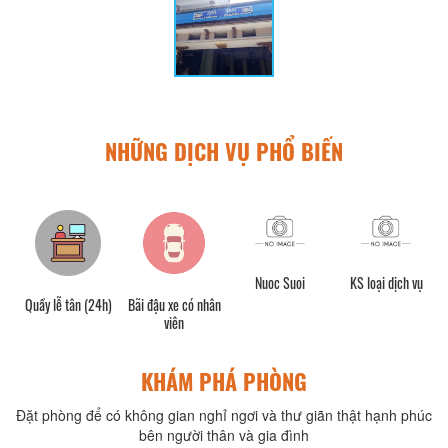
NHỮNG DỊCH VỤ PHỔ BIẾN
Nuoc Suoi
KS loại dịch vụ
h)
Quầy lễ tân (24h)
Bãi đậu xe có nhân
viên
KHÁM PHÁ PHÒNG
Đặt phòng để có không gian nghỉ ngơi và thư giãn thật hạnh phúc
bên người thân và gia đình