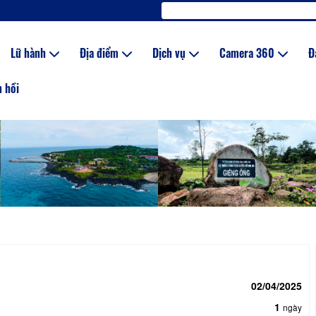
Lữ hành
Địa điểm
Dịch vụ
Camera 360
Đ
 hồi
y
02/04/2025
y
1
ngày