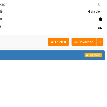
 cách
km
điểm
4
địa điểm
ận
á
Thích
0
Download
4 Địa điểm