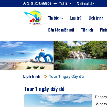
08-08-2026, 06:29:27
Thời tiết
Tỷ giá ngoại tệ
Tin tức
Lưu trú
Lịch trình
Dân tộc miền núi
Tiện ích
Phản
Lịch trình
Tour 1 ngày đầy đủ
Tour 1 ngày đầy đủ
Từ ngà
Số ngà