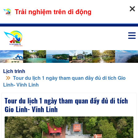
09-08-2026, 12:08:16
Trải nghiệm trên di động
Đăng nhập
Lịch trình
Tour du lịch 1 ngày tham quan đầy đủ di tích Gio
Linh- Vĩnh Linh
Tour du lịch 1 ngày tham quan đầy đủ di tích
Gio Linh- Vĩnh Linh