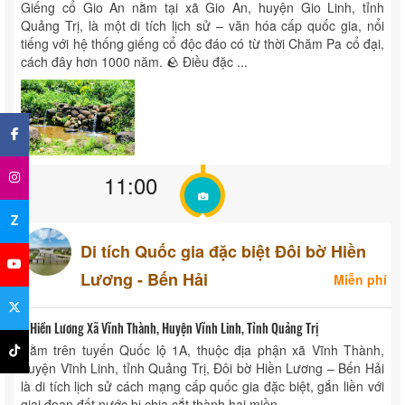
Giếng cổ Gio An nằm tại xã Gio An, huyện Gio Linh, tỉnh
Quảng Trị, là một di tích lịch sử – văn hóa cấp quốc gia, nổi
tiếng với hệ thống giếng cổ độc đáo có từ thời Chăm Pa cổ đại,
cách đây hơn 1000 năm. 🪨 Điều đặc ...
×
11:00
Z
Di tích Quốc gia đặc biệt Đôi bờ Hiền
Lương - Bến Hải
Miễn phí
Hiền Lương Xã Vĩnh Thành, Huyện Vĩnh Linh, Tỉnh Quảng Trị
Nằm trên tuyến Quốc lộ 1A, thuộc địa phận xã Vĩnh Thành,
huyện Vĩnh Linh, tỉnh Quảng Trị, Đôi bờ Hiền Lương – Bến Hải
là di tích lịch sử cách mạng cấp quốc gia đặc biệt, gắn liền với
giai đoạn đất nước bị chia cắt thành hai miền ...