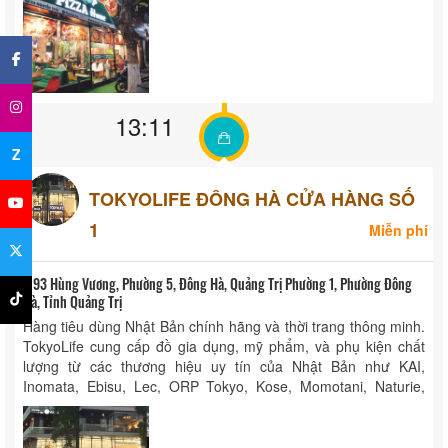
×
13:11
Z
TOKYOLIFE ĐÔNG HÀ CỬA HÀNG SỐ
1
Miễn phí
93 Hùng Vương, Phường 5, Đông Hà, Quảng Trị Phường 1, Phường Đông
Hà, Tỉnh Quảng Trị
Hàng tiêu dùng Nhật Bản chính hãng và thời trang thông minh.
TokyoLife cung cấp đồ gia dụng, mỹ phẩm, và phụ kiện chất
lượng từ các thương hiệu uy tín của Nhật Bản như KAI,
Inomata, Ebisu, Lec, ORP Tokyo, Kose, Momotani, Naturie,
Rohto, DHC, Orihiro, Naive, Aprica, Kose ...