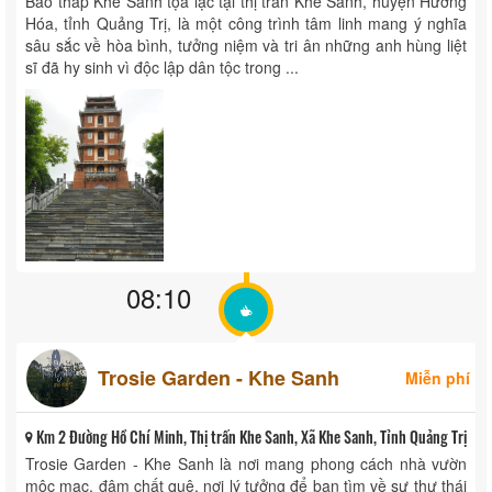
Bảo tháp Khe Sanh tọa lạc tại thị trấn Khe Sanh, huyện Hướng
Hóa, tỉnh Quảng Trị, là một công trình tâm linh mang ý nghĩa
sâu sắc về hòa bình, tưởng niệm và tri ân những anh hùng liệt
sĩ đã hy sinh vì độc lập dân tộc trong ...
08:10
Trosie Garden - Khe Sanh
Miễn phí
Km 2 Đường Hồ Chí Minh, Thị trấn Khe Sanh, Xã Khe Sanh, Tỉnh Quảng Trị
Trosie Garden - Khe Sanh là nơi mang phong cách nhà vườn
mộc mạc, đậm chất quê, nơi lý tưởng để bạn tìm về sự thư thái