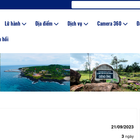
Lữ hành
Địa điểm
Dịch vụ
Camera 360
Đ
 hồi
y
21/09/2023
y
3
ngày