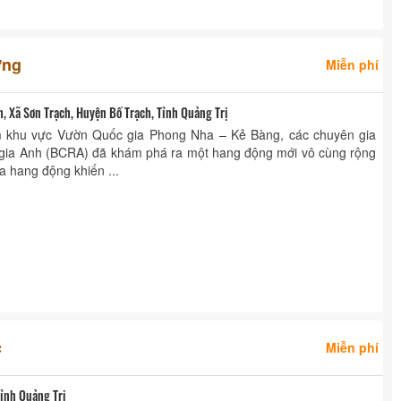
ờng
Miễn phí
 Xã Sơn Trạch, Huyện Bố Trạch, Tỉnh Quảng Trị
m khu vực Vườn Quốc gia Phong Nha – Kẻ Bàng, các chuyên gia
gia Anh (BCRA) đã khám phá ra một hang động mới vô cùng rộng
ủa hang động khiến ...
c
Miễn phí
ỉnh Quảng Trị