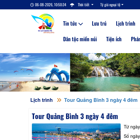
06-08-2026, 10:50:35
Thời tiết
Tỷ giá ngoại tệ
Tin tức
Lưu trú
Lịch trình
Dân tộc miền núi
Tiện ích
Phản
Lịch trình
Tour Quảng Bình 3 ngày 4 đêm
Tour Quảng Bình 3 ngày 4 đêm
Từ ngà
Số ngà