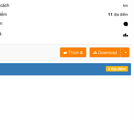
 cách
km
điểm
11
địa điểm
ận
á
Thích
0
Download
3 Địa điểm