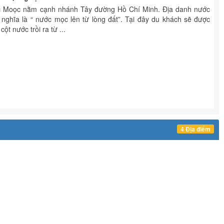
ước Moọc nằm cạnh nhánh Tây đường Hồ Chí Minh. Địa danh nước
nghĩa là “ nước mọc lên từ lòng đất”. Tại đây du khách sẽ được
t nước trồi ra từ ...
4 Địa điểm