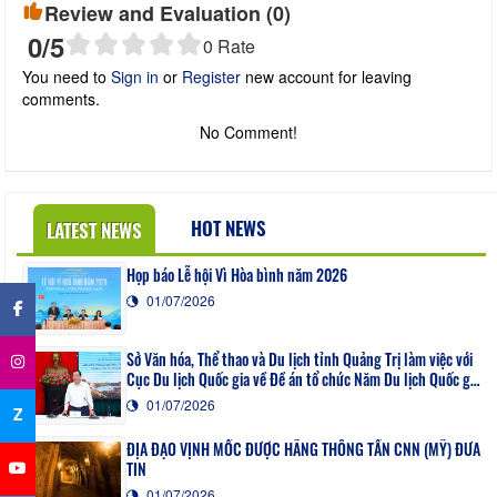
Review and Evaluation (
0
)
0
/5
0
Rate
You need to
Sign in
or
Register
new account for leaving
comments.
No Comment!
HOT NEWS
LATEST NEWS
×
Họp báo Lễ hội Vì Hòa bình năm 2026
01/07/2026
Sở Văn hóa, Thể thao và Du lịch tỉnh Quảng Trị làm việc với
Cục Du lịch Quốc gia về Đề án tổ chức Năm Du lịch Quốc gia
- Quảng Trị 2027
01/07/2026
Z
ĐỊA ĐẠO VỊNH MỐC ĐƯỢC HÃNG THÔNG TẤN CNN (MỸ) ĐƯA
TIN
01/07/2026