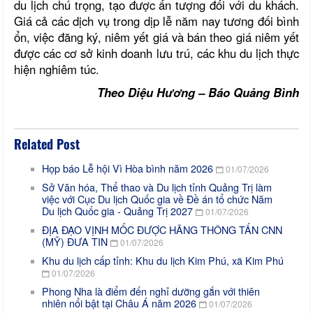
du lịch chú trọng, tạo được ấn tượng đối với du khách.
Giá cả các dịch vụ trong dịp lễ năm nay tương đối bình
ổn, việc đăng ký, niêm yết giá và bán theo giá niêm yết
được các cơ sở kinh doanh lưu trú, các khu du lịch thực
hiện nghiêm túc.
Theo Diệu Hương – Báo Quảng Bình
Related Post
Họp báo Lễ hội Vì Hòa bình năm 2026
01/07/2026
Sở Văn hóa, Thể thao và Du lịch tỉnh Quảng Trị làm
việc với Cục Du lịch Quốc gia về Đề án tổ chức Năm
Du lịch Quốc gia - Quảng Trị 2027
01/07/2026
ĐỊA ĐẠO VỊNH MỐC ĐƯỢC HÃNG THÔNG TẤN CNN
(MỸ) ĐƯA TIN
01/07/2026
Khu du lịch cấp tỉnh: Khu du lịch Kim Phú, xã Kim Phú
01/07/2026
Phong Nha là điểm đến nghỉ dưỡng gắn với thiên
nhiên nổi bật tại Châu Á năm 2026
01/07/2026