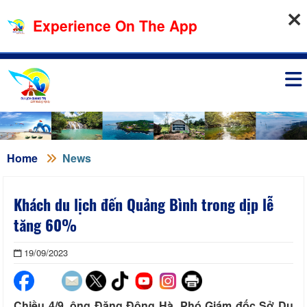
08-08-2026, 12:33:16
Experience On The App
Sign in
Home
News
Khách du lịch đến Quảng Bình trong dịp lễ
tăng 60%
19/09/2023
Chiều 4/9, ông Đặng Đông Hà, Phó Giám đốc Sở Du