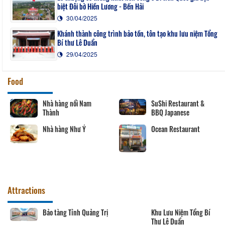
biệt Đôi bờ Hiền Lương - Bến Hải
30/04/2025
Khánh thành công trình bảo tồn, tôn tạo khu lưu niệm Tổng
Bí thư Lê Duẩn
29/04/2025
Food
Nhà hàng nổi Nam
SuShi Restaurant &
Thành
BBQ Japanese
Nhà hàng Như Ý
Ocean Restaurant
Attractions
Bảo tàng Tỉnh Quảng Trị
Khu Lưu Niệm Tổng Bí
Thư Lê Duẩn