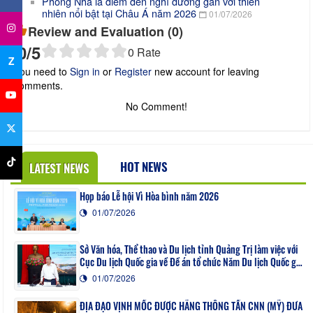
Phong Nha là điểm đến nghỉ dưỡng gắn với thiên
nhiên nổi bật tại Châu Á năm 2026
01/07/2026
Review and Evaluation (
0
)
0
/5
0
Rate
Z
You need to
Sign in
or
Register
new account for leaving
comments.
No Comment!
HOT NEWS
LATEST NEWS
Họp báo Lễ hội Vì Hòa bình năm 2026
01/07/2026
Sở Văn hóa, Thể thao và Du lịch tỉnh Quảng Trị làm việc với
Cục Du lịch Quốc gia về Đề án tổ chức Năm Du lịch Quốc gia
- Quảng Trị 2027
01/07/2026
ĐỊA ĐẠO VỊNH MỐC ĐƯỢC HÃNG THÔNG TẤN CNN (MỸ) ĐƯA