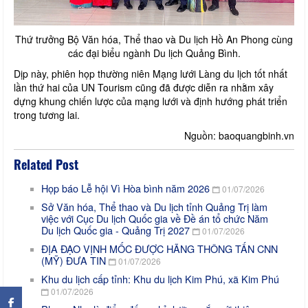
Thứ trưởng Bộ Văn hóa, Thể thao và Du lịch Hồ An Phong cùng
các đại biểu ngành Du lịch Quảng Bình.
Dịp này, phiên họp thường niên Mạng lưới Làng du lịch tốt nhất
lần thứ hai của UN Tourism cũng đã được diễn ra nhằm xây
dựng khung chiến lược của mạng lưới và định hướng phát triển
trong tương lai.
Nguồn: baoquangbinh.vn
Related Post
Họp báo Lễ hội Vì Hòa bình năm 2026
01/07/2026
Sở Văn hóa, Thể thao và Du lịch tỉnh Quảng Trị làm
việc với Cục Du lịch Quốc gia về Đề án tổ chức Năm
Du lịch Quốc gia - Quảng Trị 2027
01/07/2026
ĐỊA ĐẠO VỊNH MỐC ĐƯỢC HÃNG THÔNG TẤN CNN
(MỸ) ĐƯA TIN
01/07/2026
Khu du lịch cấp tỉnh: Khu du lịch Kim Phú, xã Kim Phú
×
01/07/2026