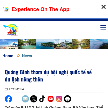
07-08-2026, 10:17:26
Experience On The App
Sign in
Home
News
Quảng Bình tham dự hội nghị quốc tế về
du lịch nông thôn
17/12/2024
Từ ngày 9-11/12, tại tỉnh Quảng Nam, Bộ Văn hóa, Thể