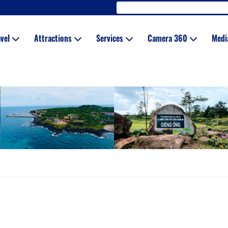
avel
Attractions
Services
Camera 360
Med