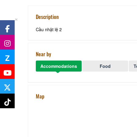
Description
×
Cầu nhật lệ 2
Near by
Z
Accommodations
Food
T
Map