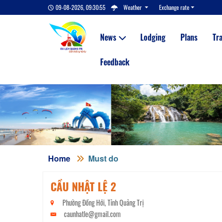
09-08-2026, 09:30:55
Weather
Exchange rate
News
Lodging
Plans
Tr
Feedback
Home
Must do
CẦU NHẬT LỆ 2
Phường Đồng Hới, Tỉnh Quảng Trị
caunhatle@gmail.com