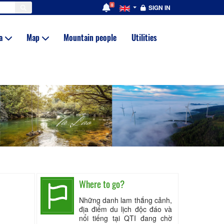
0
SIGN IN
ia
Map
Mountain people
Utilities
Where to go?
Những danh lam thắng cảnh,
địa điểm du lịch độc đáo và
nổi tiếng tại QTI đang chờ