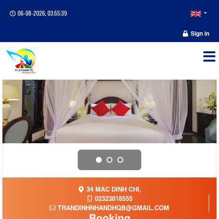
06-08-2026, 03:55:39
Sign in
34 MAC DINH CHI,
02323818555
TRANDINHNHANDHQB@GMAIL.COM
Booking