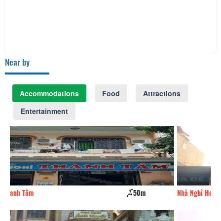
Near by
Accommodations
Food
Attractions
Entertainment
Nhà Nghỉ Hoài Nam
60m