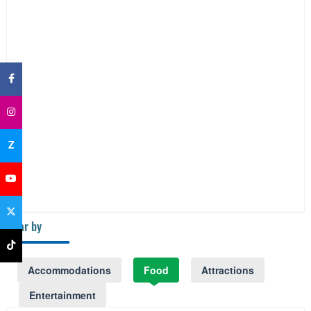
×
Z
Near by
Accommodations
Food
Attractions
Entertainment