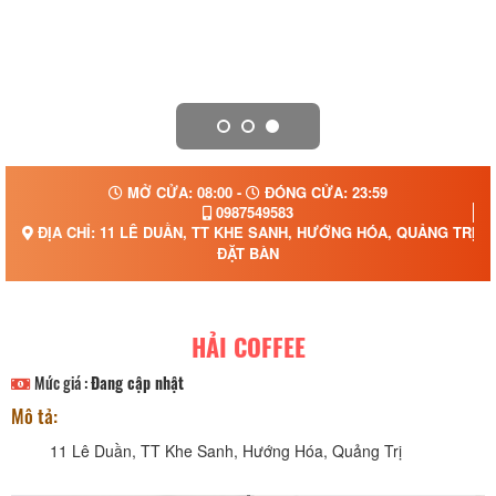
MỞ CỬA: 08:00 -
ĐÓNG CỬA: 23:59
0987549583
ĐỊA CHỈ: 11 LÊ DUẦN, TT KHE SANH, HƯỚNG HÓA, QUẢNG TRỊ, 
ĐẶT BÀN
HẢI COFFEE
Mức giá :
Đang cập nhật
Mô tả:
11 Lê Duần, TT Khe Sanh, Hướng Hóa, Quảng Trị