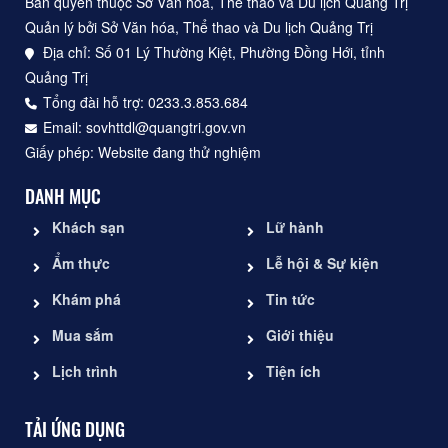
Bản quyền thuộc Sở Văn hóa, Thể thao và Du lịch Quảng Trị
Quản lý bởi Sở Văn hóa, Thể thao và Du lịch Quảng Trị
Địa chỉ: Số 01 Lý Thường Kiệt, Phường Đồng Hới, tỉnh
Quảng Trị
Tổng đài hỗ trợ: 0233.3.853.684
Email: sovhttdl@quangtri.gov.vn
Giấy phép: Website đang thử nghiệm
DANH MỤC
Khách sạn
Lữ hành
Ẩm thực
Lễ hội & Sự kiện
Khám phá
Tin tức
Mua sắm
Giới thiệu
Lịch trình
Tiện ích
TẢI ỨNG DỤNG