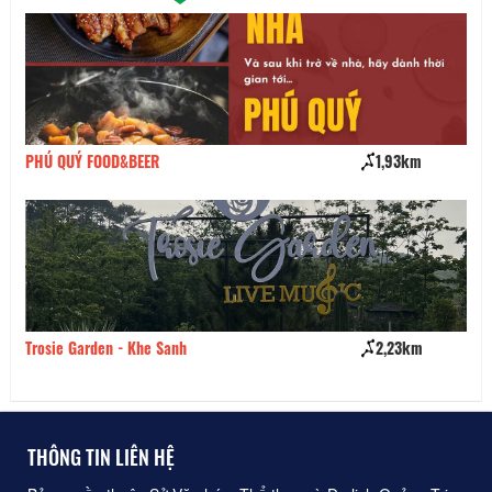
PHÚ QUÝ FOOD&BEER
1,93km
Qu
Trosie Garden - Khe Sanh
2,23km
Nh
THÔNG TIN LIÊN HỆ