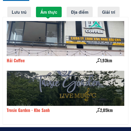
Lưu trú
Ẩm thực
Địa điểm
Giải trí
Hải Coffee
1,93km
Sơ
Trosie Garden - Khe Sanh
2,05km
Nh