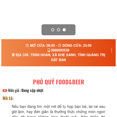
MỞ CỬA: 08:00 -
ĐÓNG CỬA: 23:59
0888692638
ĐỊA CHỈ: TRẦN HOÀN, XÃ KHE SANH, TỈNH QUẢNG TRỊ
ĐẶT BÀN
PHÚ QUÝ FOOD&BEER
Mức giá :
Đang cập nhật
Mô tả:
Nếu bạn đang tìm một nơi để tụ họp bạn bè, lai rai sau
giờ làm, hay đơn giản là thưởng thức những món ngon
dân dã trong không gian thoải mái, thân thiện thì