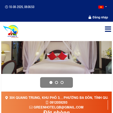
10-08-2026, 08:06:50
Đăng nhập
304 QUANG TRUNG, KHU PHỐ 3, , PHƯỜNG BA ĐỒN, TỈNH QUẢN
0912059293
GREENHOTELQB@GMAIL.COM
Đặt phòng