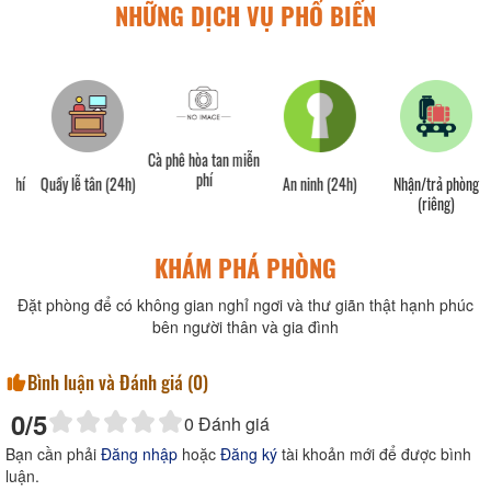
NHỮNG DỊCH VỤ PHỔ BIẾN
Cà phê hòa tan miễn
phí
phí
Quầy lễ tân (24h)
An ninh (24h)
Nhận/trả phòng
(riêng)
KHÁM PHÁ PHÒNG
Đặt phòng để có không gian nghỉ ngơi và thư giãn thật hạnh phúc
bên người thân và gia đình
Bình luận và Đánh giá (
0
)
0
/5
0
Đánh giá
Bạn cần phải
Đăng nhập
hoặc
Đăng ký
tài khoản mới để được bình
luận.