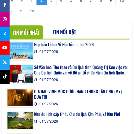
…
»
»»
TIN NỔI BẬT
TIN MỚI NHẤT
Z
Họp báo Lễ hội Vì Hòa bình năm 2026
01/07/2026
Sở Văn hóa, Thể thao và Du lịch tỉnh Quảng Trị làm việc với
Cục Du lịch Quốc gia về Đề án tổ chức Năm Du lịch Quốc
gia - Quảng Trị 2027
01/07/2026
ĐỊA ĐẠO VỊNH MỐC ĐƯỢC HÃNG THÔNG TẤN CNN (MỸ)
ĐƯA TIN
01/07/2026
Khu du lịch cấp tỉnh: Khu du lịch Kim Phú, xã Kim Phú
01/07/2026