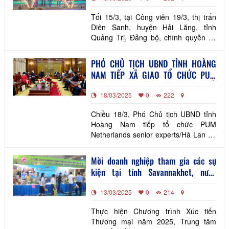
nông thôn mới
Tối 15/3, tại Công viên 19/3, thị trấn
Diên Sanh, huyện Hải Lăng, tỉnh
Quảng Trị, Đảng bộ, chính quyền và
Nhân dân huyện Hải Lăng long trọng
tổ chức lễ kỷ niệm 50 năm Ngày giải
PHÓ CHỦ TỊCH UBND TỈNH HOÀNG
phóng huyện (19/3/1975 - 19/3/2025)
NAM TIẾP XÃ GIAO TỔ CHỨC PUM
và đón nhận Bằng công nhận huyện
NETHERLANDS SENIOR EXPERTS/HÀ
đạt chuẩn nông thôn mới.
18/03/2025
0
222
LAN
Chiều 18/3, Phó Chủ tịch UBND tỉnh
Hoàng Nam tiếp tổ chức PUM
Netherlands senior experts/Hà Lan do
ông Sven Dekker – Giám đốc quốc gia
tổ chức PUM tại Việt Nam làm trưởng
Mời doanh nghiệp tham gia các sự
đoàn. Tham dự buổi tiếp có đại diện
kiện tại tỉnh Savannakhet, nước
Văn phòng UBND tỉnh, Sở Ngoại vụ,
CHDCND Lào năm 2025
Sở Tài Chính, Trung tâm Xúc tiến Đầu
13/03/2025
0
214
tư, Thương mại và Du l
Thực hiện Chương trình Xúc tiến
Thương mại năm 2025, Trung tâm