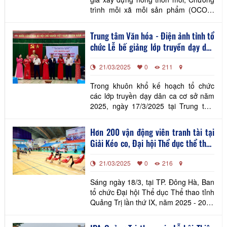
trình mỗi xã mỗi sản phẩm (OCOP)
giai đoạn 2021-2025, được sự cho
phép của UBND tỉnh Quảng Trị, tối
Trung tâm Văn hóa - Điện ảnh tỉnh tổ
ngày 21/3/2025, Trung tâm Xúc tiến
chức Lễ bế giảng lớp truyền dạy dân
Đầu tư, Thương mại và Du lịch tỉnh
ca xã Gio Mỹ, huyện Gio Linh
Quảng Trị phối hợp với Sở Nông
21/03/2025
0
211
nghiệp và Môi trường, Sở
Trong khuôn khổ kế hoạch tổ chức
các lớp truyền dạy dân ca cơ sở năm
2025, ngày 17/3/2025 tại Trung tâm
Văn hoá cộng đồng xã Gio Mỹ, huyện
Gio Linh, Trung Tâm Văn hoá - Điện
Hơn 200 vận động viên tranh tài tại
ảnh tỉnh phối hợp với UBND xã Gio Mỹ
Giải Kéo co, Đại hội Thể dục thể thao
tổ chức Lễ bế giảng lớp truyền dạy
tỉnh Quảng Trị lần thứ IX
dân ca Bình Trị Thiên - Hò giã gạo. Tại
21/03/2025
0
216
buổi lễ đã kết
Sáng ngày 18/3, tại TP. Đông Hà, Ban
tổ chức Đại hội Thể dục Thể thao tỉnh
Quảng Trị lần thứ IX, năm 2025 - 2026
tổ chức khai mạc Giải Kéo co.