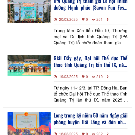
IPA Quảng Trị tham gia Lễ hội Thiên
đường Hạnh phúc (Savan Fun Fest)
tại tỉnh Savannakhet, nước CHDCND
20/03/2025
0
251
Lào năm 2025
Trung tâm Xúc tiến Đầu tư, Thương
mại và Du lịch tỉnh Quảng Trị (IPA
Quảng Trị) tổ chức đoàn tham gia Lễ
hội Thiên đường Hạnh phúc (Savan
Fun Fest) tại tỉnh Savannakhet, nước
Giải Đẩy gậy, Đại hội Thể dục Thể
CHDCND Lào.
thao tỉnh Quảng Trị lần thứ IX, năm
2025 – 2026
19/03/2025
0
219
Từ ngày 11-12/3, tại TP. Đông Hà, Ban
tổ chức Đại hội Thể dục Thể thao tỉnh
Quảng Trị lần thứ IX, năm 2025 –
2026 tổ chức khai mạc Giải Đẩy gậy.
Long trọng kỷ niệm 50 năm Ngày giải
phóng huyện Hải Lăng và đón nhận
Bằng công nhận huyện đạt chuẩn
18/03/2025
0
232