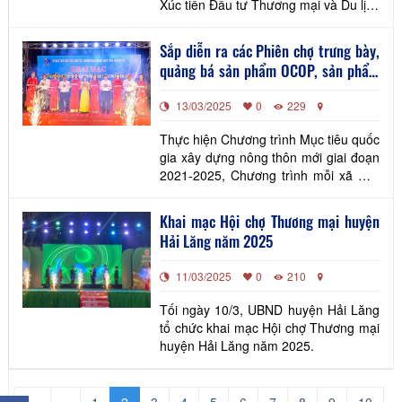
Xúc tiến Đầu tư Thương mại và Du lịch
tỉnh tổ chức đoàn tham gia và thông
tin các chương trình, sự kiện tại tỉnh
Sắp diễn ra các Phiên chợ trưng bày,
Savannakhet, nước CHDCND Lào
quảng bá sản phẩm OCOP, sản phẩm
năm 2025 đến các đơn vị, doanh
đặc trưng, nông sản tỉnh Quảng Trị
nghiệp.
13/03/2025
0
229
năm 2025
Thực hiện Chương trình Mục tiêu quốc
gia xây dựng nông thôn mới giai đoạn
2021-2025, Chương trình mỗi xã một
sản phẩm (OCOP) giai đoạn 2021-
2025, những năm qua Trung tâm Xúc
Khai mạc Hội chợ Thương mại huyện
tiến Đầu tư, Thương mại và Du lịch
Hải Lăng năm 2025
tỉnh chủ trì, phối hợp với các cơ quan,
đơn vị liên quan tổ chức thành công
11/03/2025
0
210
nhiều Phiên chợ
Tối ngày 10/3, UBND huyện Hải Lăng
tổ chức khai mạc Hội chợ Thương mại
huyện Hải Lăng năm 2025.
×
««
«
1
2
3
4
5
6
7
8
9
10