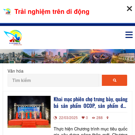
08-08-2026, 05:32:28
Trải nghiệm trên di động
Đăng nhập
Văn hóa
Khai mạc phiên chợ trưng bày, quảng
bá sản phẩm OCOP, sản phẩm đặc
trưng, nông sản tỉnh Quảng Trị năm
22/03/2025
0
288
2025.
Thực hiện Chương trình mục tiêu quốc
gia xây dựng nông thôn mới, Chương