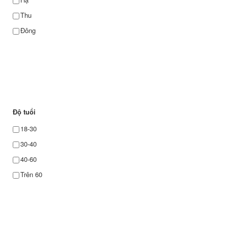
Thu
Đông
Độ tuổi
18-30
30-40
40-60
Trên 60