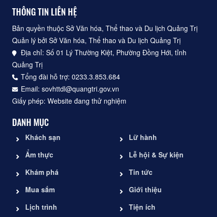
THÔNG TIN LIÊN HỆ
Bản quyền thuộc Sở Văn hóa, Thể thao và Du lịch Quảng Trị
Quản lý bởi Sở Văn hóa, Thể thao và Du lịch Quảng Trị
Địa chỉ: Số 01 Lý Thường Kiệt, Phường Đồng Hới, tỉnh
Quảng Trị
Tổng đài hỗ trợ: 0233.3.853.684
Email: sovhttdl@quangtri.gov.vn
Giấy phép: Website đang thử nghiệm
DANH MỤC
Khách sạn
Lữ hành
Ẩm thực
Lễ hội & Sự kiện
Khám phá
Tin tức
Mua sắm
Giới thiệu
Lịch trình
Tiện ích