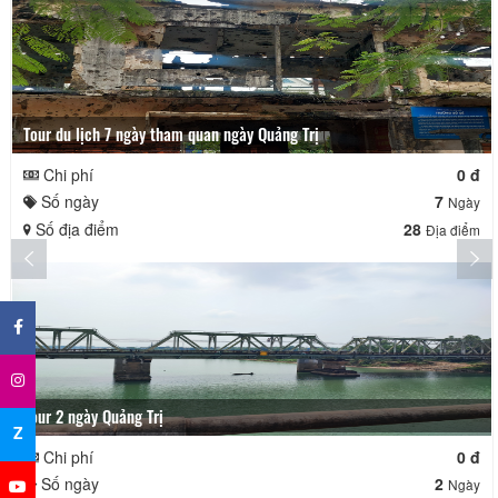
Tour du lịch 7 ngày tham quan ngày Quảng Trị
Chi phí
0 đ
Số ngày
7
Ngày
Số địa điểm
28
Địa điểm
×
Tour 2 ngày Quảng Trị
Z
Chi phí
0 đ
Số ngày
2
Ngày