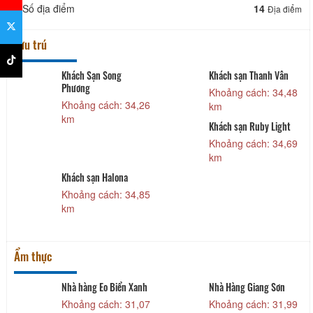
Số địa điểm
14
Địa điểm
Lưu trú
h
Khách Sạn Song
Khách sạn Thanh Vân
Phương
Khoảng cách: 34,48
5
Khoảng cách: 34,26
km
km
Khách sạn Ruby Light
Khoảng cách: 34,69
5
km
Khách sạn Halona
Khoảng cách: 34,85
km
Ẩm thực
Nhà hàng Eo Biển Xanh
Nhà Hàng Giang Sơn
Khoảng cách: 31,07
Khoảng cách: 31,99