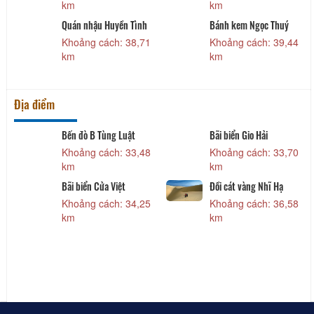
km
km
Quán nhậu Huyền Tình
Bánh kem Ngọc Thuý
9
Khoảng cách: 38,71
Khoảng cách: 39,44
km
km
Địa điểm
Bến đò B Tùng Luật
Bãi biển Gio Hải
6
Khoảng cách: 33,48
Khoảng cách: 33,70
km
km
Bãi biển Cửa Việt
Đồi cát vàng Nhĩ Hạ
5
Khoảng cách: 34,25
Khoảng cách: 36,58
km
km