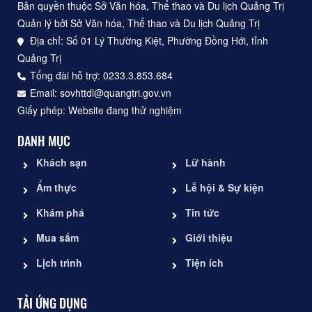
Bản quyền thuộc Sở Văn hóa, Thể thao và Du lịch Quảng Trị
Quản lý bởi Sở Văn hóa, Thể thao và Du lịch Quảng Trị
Địa chỉ: Số 01 Lý Thường Kiệt, Phường Đồng Hới, tỉnh
Quảng Trị
Tổng đài hỗ trợ: 0233.3.853.684
Email: sovhttdl@quangtri.gov.vn
Giấy phép: Website đang thử nghiệm
DANH MỤC
Khách sạn
Lữ hành
Ẩm thực
Lễ hội & Sự kiện
Khám phá
Tin tức
Mua sắm
Giới thiệu
Lịch trình
Tiện ích
TẢI ỨNG DỤNG