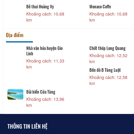
fe
Quán cơm Văn hóa
Cháo Má 2/4
ách: 10,68
Khoảng cách: 10,73
Khoảng cách:
km
km
Địa điểm
Long Quang
Chợ Đông Hà
Công viên Lê Du
ách: 12,52
Khoảng cách: 15,22
Khoảng cách:
km
km
ùng Luật
Cầu An Lạc
Tham quan DT C
Nhà ga và Lô cố
ách: 12,58
Khoảng cách: 15,37
Hà
Khoảng cách:
km
km
THÔNG TIN LIÊN HỆ