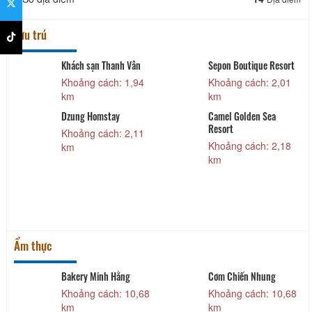
Lưu trú
ique Resort
Khách Sạn Song
Khách sạn Ruby 
Phương
ch: 2,01
Khoảng cách:
Khoảng cách: 2,24
km
km
en Sea
Nhà khách UBN
Gio Linh
ch: 2,18
Khoảng cách:
km
Khách sạn Hòa Bình
Khoảng cách: 11,78
km
Ẩm thực
 Nhung
Trường Chi Quán
Cơm gà An Nhiê
ách: 10,68
Khoảng cách: 10,71
Khoảng cách:
km
km