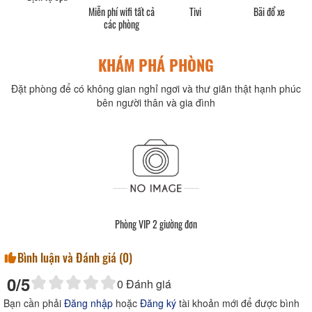
phí
Miễn phí wifi tất cả
Tivi
Bãi đổ xe
các phòng
KHÁM PHÁ PHÒNG
Đặt phòng để có không gian nghỉ ngơi và thư giãn thật hạnh phúc
bên người thân và gia đình
Phòng VIP 2 giường đơn
Bình luận và Đánh giá (
0
)
0
/5
0
Đánh giá
Bạn cần phải
Đăng nhập
hoặc
Đăng ký
tài khoản mới để được bình