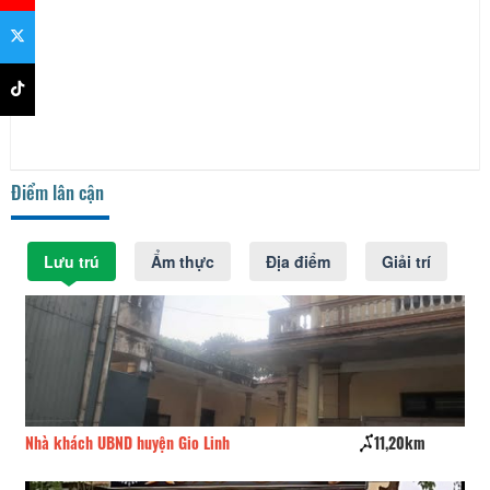
Điểm lân cận
Lưu trú
Ẩm thực
Địa điểm
Giải trí
Nhà khách UBND huyện Gio Linh
11,20km
Kh