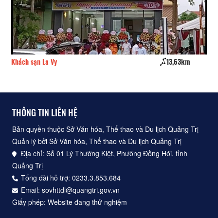
Khách sạn La Vy
13,63km
Kh
THÔNG TIN LIÊN HỆ
Bản quyền thuộc Sở Văn hóa, Thể thao và Du lịch Quảng Trị
Quản lý bởi Sở Văn hóa, Thể thao và Du lịch Quảng Trị
Địa chỉ: Số 01 Lý Thường Kiệt, Phường Đồng Hới, tỉnh
Quảng Trị
Tổng đài hỗ trợ: 0233.3.853.684
Email: sovhttdl@quangtri.gov.vn
Giấy phép: Website đang thử nghiệm