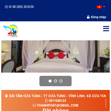
07-08-2026, 02:43:30
Đăng nhập
BÃI TẮM CỬA TÙNG - TT CỬA TÙNG - VĨNH LINH, XÃ CỬA TÙNG,
0911066123
THANHPHAT@GMAIL.COM
Đặt phòng