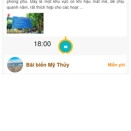
phong phú. Đây là một khu vực có khí hậu mát mẻ, dễ chịu
quanh năm, rất thích hợp cho các hoạt ...
18:00
Bãi biển Mỹ Thủy
Miễn phí
Mỹ Thủy, xã Hải An, huyện Hải Lăng, tỉnh Quảng Trị Thị trấn Hải Lăng,
Huyện Hải Lăng, Tỉnh Quảng Trị
Bãi biển Mỹ Thủy nằm ở xã Hải An, huyện Hải Lăng, tỉnh
Quảng Trị, là một trong những bãi biển đẹp và thơ mộng của
miền Trung. Với bờ cát trắng mịn, nước biển trong xanh và
không gian yên tĩnh, Mỹ Thủy thu hút du khách muốn tìm ...