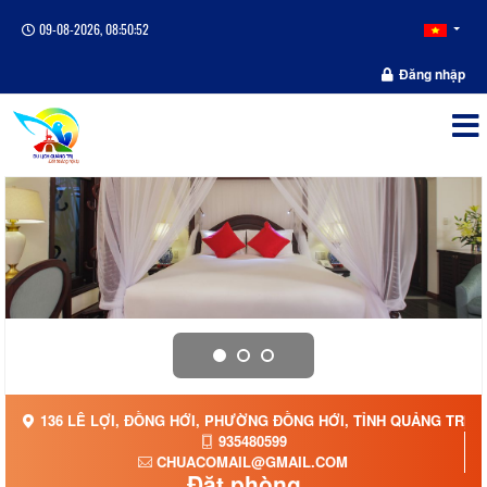
09-08-2026, 08:50:52
Đăng nhập
136 LÊ LỢI, ĐỒNG HỚI, PHƯỜNG ĐỒNG HỚI, TỈNH QUẢNG TRỊ
935480599
CHUACOMAIL@GMAIL.COM
Đặt phòng