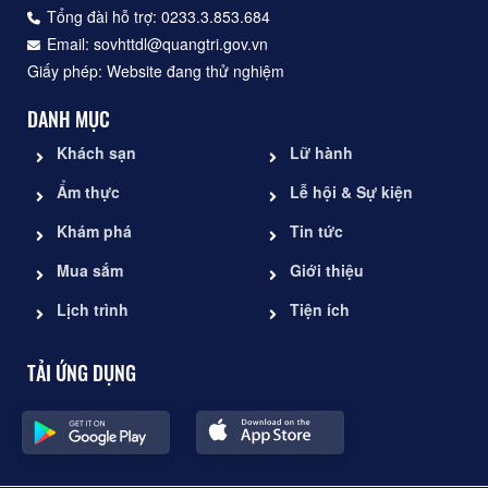
Tổng đài hỗ trợ: 0233.3.853.684
Email: sovhttdl@quangtri.gov.vn
Giấy phép: Website đang thử nghiệm
DANH MỤC
Khách sạn
Lữ hành
Ẩm thực
Lễ hội & Sự kiện
Khám phá
Tin tức
Mua sắm
Giới thiệu
Lịch trình
Tiện ích
TẢI ỨNG DỤNG