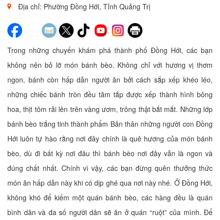
Địa chỉ: Phường Đồng Hới, Tỉnh Quảng Trị
Trong những chuyến khám phá thành phố Đồng Hới, các bạn
không nên bỏ lỡ món bánh bèo. Không chỉ với hương vị thơm
ngon, bánh còn hấp dẫn người ăn bởi cách sắp xếp khéo léo,
những chiếc bánh tròn đều tăm tắp được xếp thành hình bông
hoa, thịt tôm rải lên trên vàng ươm, trông thật bắt mắt. Những lớp
bánh bèo trắng tinh thành phẩm Bản thân những người con Đồng
Hới luôn tự hào rằng nơi đây chính là quê hương của món bánh
bèo, dù đi bất kỳ nơi đâu thì bánh bèo nơi đây vẫn là ngon và
đúng chất nhất. Chính vì vậy, các bạn đừng quên thưởng thức
món ăn hấp dẫn này khi có dịp ghé qua nơi này nhé. Ở Đồng Hới,
không khó để kiếm một quán bánh bèo, các hàng đều là quán
bình dân và đa số người dân sẽ ăn ở quán “ruột” của mình. Để