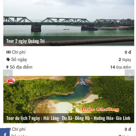
Tour 2 ngày Quảng Trị
Chi phí
0 đ
Số ngày
2
Ngày
Số địa điểm
14
Địa điểm
Tour du lịch 7 ngày : Hải Lăng- Thị Xã- Đông Hà - Hướng Hóa- Gio Linh
×
Chi phí
0 đ