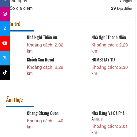
Số ngày
7
Ngày
Số địa điểm
29
Địa điểm
Lưu trú
Z
Nhà Nghỉ Thiên An
Nhà Nghỉ Thanh Niên
Khoảng cách: 2,02
Khoảng cách: 2,29
km
km
g
Khách Sạn Royal
HOMESTAY 117
Khoảng cách: 2,29
Khoảng cách: 2,30
km
km
Ẩm thực
Chang Chang Quán
Nhà Hàng Và Cà Phê
Amada
Khoảng cách: 1,40
Khoảng cách: 2,01
km
km