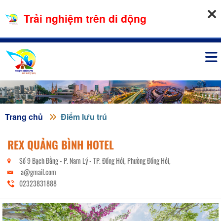
09-08-2026, 10:38:59
Trải nghiệm trên di động
Đăng nhập
Trang chủ
Điểm lưu trú
REX QUẢNG BÌNH HOTEL
Số 9 Bạch Đằng - P. Nam Lý - TP. Đồng Hới, Phường Đồng Hới,
a@gmail.com
02323831888