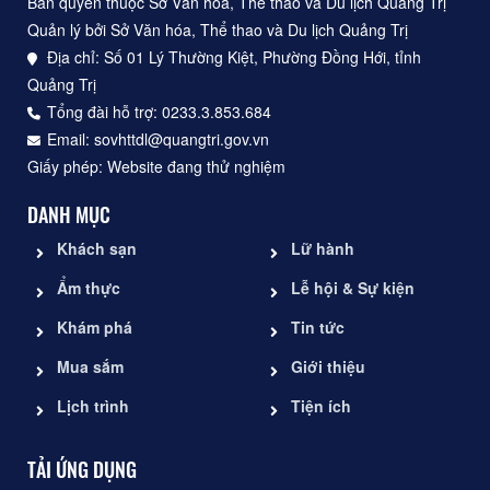
Bản quyền thuộc Sở Văn hóa, Thể thao và Du lịch Quảng Trị
Quản lý bởi Sở Văn hóa, Thể thao và Du lịch Quảng Trị
Địa chỉ: Số 01 Lý Thường Kiệt, Phường Đồng Hới, tỉnh
Quảng Trị
Tổng đài hỗ trợ: 0233.3.853.684
Email: sovhttdl@quangtri.gov.vn
Giấy phép: Website đang thử nghiệm
DANH MỤC
Khách sạn
Lữ hành
Ẩm thực
Lễ hội & Sự kiện
Khám phá
Tin tức
Mua sắm
Giới thiệu
Lịch trình
Tiện ích
TẢI ỨNG DỤNG