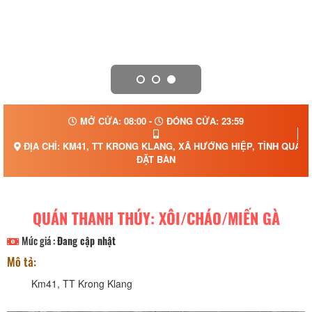
MỞ CỬA: 08:00 -
ĐÓNG CỬA: 23:59
ĐỊA CHỈ: KM41, TT KRONG KLANG, XÃ HƯỚNG HIỆP, TỈNH QUẢNG
ĐẶT BÀN
QUÁN THANH THÚY: XÔI/CHÁO/MIẾN GÀ
Mức giá :
Đang cập nhật
Mô tả:
Km41, TT Krong Klang