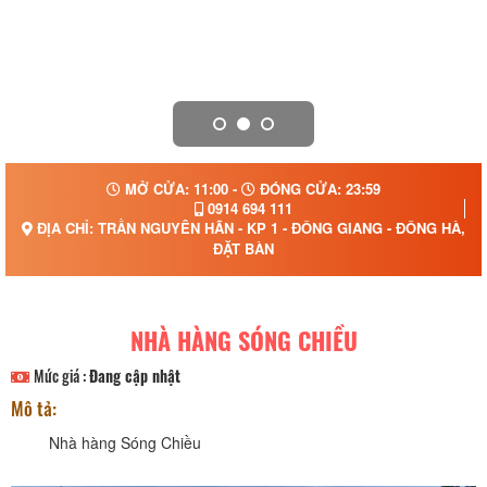
MỞ CỬA: 11:00 -
ĐÓNG CỬA: 23:59
0914 694 111
ĐỊA CHỈ: TRẦN NGUYÊN HÃN - KP 1 - ĐÔNG GIANG - ĐÔNG HÀ, 
ĐẶT BÀN
NHÀ HÀNG SÓNG CHIỀU
Mức giá :
Đang cập nhật
Mô tả:
Nhà hàng Sóng Chiều