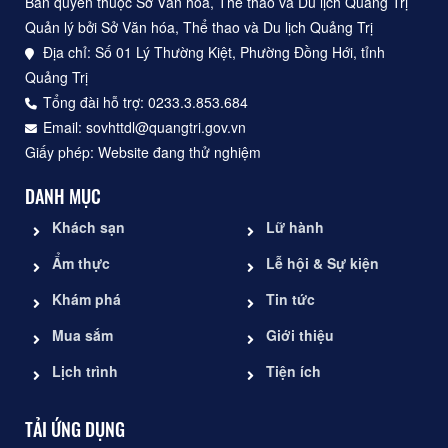
Bản quyền thuộc Sở Văn hóa, Thể thao và Du lịch Quảng Trị
Quản lý bởi Sở Văn hóa, Thể thao và Du lịch Quảng Trị
Địa chỉ: Số 01 Lý Thường Kiệt, Phường Đồng Hới, tỉnh
Quảng Trị
Tổng đài hỗ trợ: 0233.3.853.684
Email: sovhttdl@quangtri.gov.vn
Giấy phép: Website đang thử nghiệm
DANH MỤC
Khách sạn
Lữ hành
Ẩm thực
Lễ hội & Sự kiện
Khám phá
Tin tức
Mua sắm
Giới thiệu
Lịch trình
Tiện ích
TẢI ỨNG DỤNG