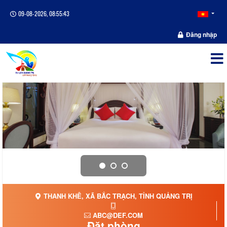
09-08-2026, 08:55:43
Đăng nhập
THANH KHÊ, XÃ BẮC TRẠCH, TỈNH QUẢNG TRỊ
ABC@DEF.COM
Đặt phòng