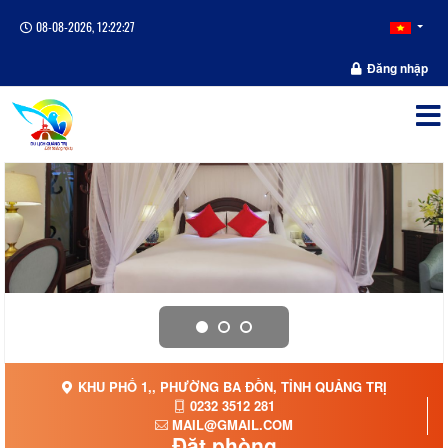
08-08-2026, 12:22:27
Đăng nhập
KHU PHỐ 1,, PHƯỜNG BA ĐỒN, TỈNH QUẢNG TRỊ
0232 3512 281
MAIL@GMAIL.COM
Đặt phòng