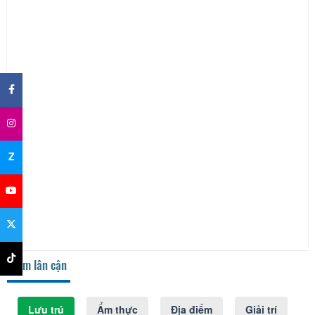
×
Z
Điểm lân cận
Lưu trú
Ẩm thực
Địa điểm
Giải trí